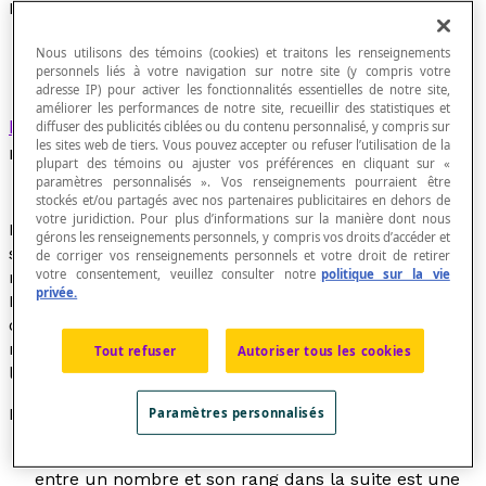
Relation linéaire
Nous utilisons des témoins (cookies) et traitons les renseignements
personnels liés à votre navigation sur notre site (y compris votre
adresse IP) pour activer les fonctionnalités essentielles de notre site,
améliorer les performances de notre site, recueillir des statistiques et
Relation binaire
dans un ensemble E dont la
diffuser des publicités ciblées ou du contenu personnalisé, y compris sur
les sites web de tiers. Vous pouvez accepter ou refuser l’utilisation de la
représentation cartésienne est une droite.
plupart des témoins ou ajuster vos préférences en cliquant sur «
paramètres personnalisés ». Vos renseignements pourraient être
stockés et/ou partagés avec nos partenaires publicitaires en dehors de
votre juridiction. Pour plus d’informations sur la manière dont nous
Lorsque les deux variables augmentent ou diminuent
gérons les renseignements personnels, y compris vos droits d’accéder et
simultanément et à un taux constante, il existe une
de corriger vos renseignements personnels et votre droit de retirer
votre consentement, veuillez consulter notre
politique sur la vie
relation linéaire positive entre ces deux variables.
privée.
Lorsqu'une variable augmente alors que l'autre
diminue, il existe entre elles une relation linéaire
négative. Ces propriétés sont utilisées dans l'étude de
Tout refuser
Autoriser tous les cookies
la
corrélation linéaire
.
Exemples
Paramètres personnalisés
Dans une suite arithmétique, la relation qui existe
entre un nombre et son rang dans la suite est une