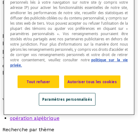
Règles des signes
personnels liés à votre navigation sur notre site (y compris votre
adresse IP) pour activer les fonctionnalités essentielles de notre site,
améliorer les performances de notre site, recueillir des statistiques et
diffuser des publicités ciblées ou du contenu personnalisé, y compris sur
les sites web de tiers. Vous pouvez accepter ou refuser l’utilisation de la
plupart des témoins ou ajuster vos préférences en cliquant sur «
paramètres personnalisés ». Vos renseignements pourraient être
Les nombres réels sont des
nombres signés
.
stockés et/ou partagés avec nos partenaires publicitaires en dehors de
Les opérations arithmétiques ou algébriques
votre juridiction. Pour plus d’informations sur la manière dont nous
gérons les renseignements personnels, y compris vos droits d’accéder et
produisent elles aussi des nombres signées de
de corriger vos renseignements personnels et votre droit de retirer
telle sorte qu'il convient d'appliquer des règles
votre consentement, veuillez consulter notre
politique sur la vie
de comportement des signes, que l'on appelle ici
privée.
les règles des signes.
Tout refuser
Autoriser tous les cookies
Voir aussi :
Paramètres personnalisés
lois des signes
opération algébrique
Recherche par thème