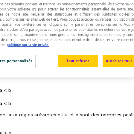
ns des témoins (cookies) et traitons les renseignements personnels liés à votre navig
pris votre adresse IP) pour activer les fonctionnalités essentielles de notre site
s de notre site, recueillir des statistiques et diffuser des publicités ciblées
, y compris sur les sites web de tiers. Vous pouvez accepter ou refuser l’utilisation d
 ajuster vos préférences en cliquant sur « paramètres personnalisés ». Vos 
être stockés et/ou partagés avec nos partenaires publicitaires en dehors de votre ju
e sur des nombres réels.
rmations sur la manière dont nous gérons les renseignements personnels, y comp
t de corriger vos renseignements personnels et votre droit de retirer votre consent
otre
politique sur la vie privée.
res personnalisés
Tout refuser
Autoriser tous 
ux règles suivantes où
a
et
b
sont des nombres positifs :
a
< b
a
<
b
t aux règles suivantes où a et b sont des nombres positi
a
< b