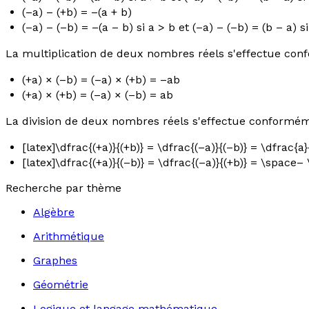
(–
a
) – (+
b
) = –(
a
+
b
)
(–
a
) – (–
b
) = –(
a
–
b
) si
a
>
b
et (–
a
) – (–
b
) = (
b
–
a
) s
La multiplication de deux nombres réels s'effectue con
(+
a
) × (–
b
) = (–
a
) × (+
b
) = –
ab
(+
a
) × (+
b
) = (–
a
) × (–
b
) =
ab
La division de deux nombres réels s'effectue conformém
[latex]\dfrac{(+a)}{(+b)} = \dfrac{(–a)}{(–b)} = \dfrac{a}
[latex]\dfrac{(+a)}{(–b)} = \dfrac{(–a)}{(+b)} = \space– 
Recherche par thème
Algèbre
Arithmétique
Graphes
Géométrie
Logique et langage mathématique