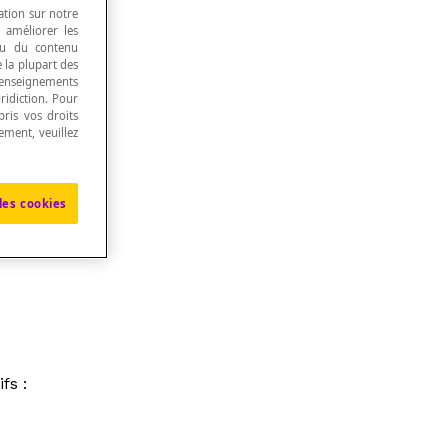
ation sur notre
, améliorer les
 ou du contenu
e la plupart des
renseignements
ridiction. Pour
ris vos droits
ement, veuillez
les cookies
fs :