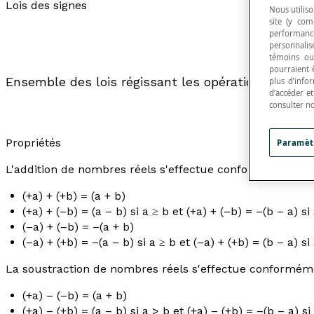
Lois des signes
Nous utiliso
site (y com
performance
personnalisé
témoins ou
pourraient 
Ensemble des lois régissant les opérations de bas
plus d’info
d’accéder e
consulter n
Propriétés
Paramèt
L'addition de nombres réels s'effectue conformément a
(+
a
) + (+
b
) = (
a
+
b
)
(+
a
) + (–
b
) = (
a
–
b
) si
a
≥
b
et (
+a
) + (–
b
) = –(
b
–
a
) si
(–
a
) + (–
b
) = –(
a
+
b
)
(–
a
) + (+
b
) = –(
a
–
b
) si
a
≥
b
et (–
a
) + (+
b
) = (
b
–
a
) si
La soustraction de nombres réels s'effectue conformémen
(+
a
) – (–
b
) = (
a
+
b
)
(+
a
) – (+
b
) = (
a
–
b
) si
a
>
b
et (
+a
) – (+
b
) = –(
b
–
a
) si