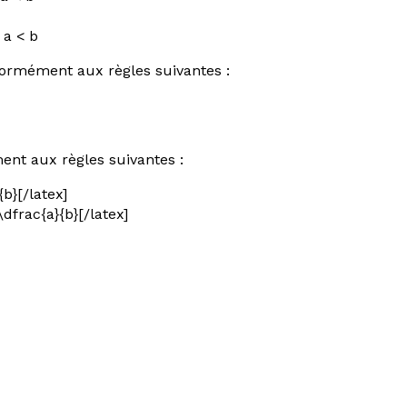
i
a
<
b
formément aux règles suivantes :
ent aux règles suivantes :
{b}[/latex]
\dfrac{a}{b}[/latex]