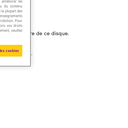
, améliorer les
 ou du contenu
e la plupart des
renseignements
ridiction. Pour
ris vos droits
ement, veuillez
e la frontière de ce disque.
les cookies
ice
de ce cône.