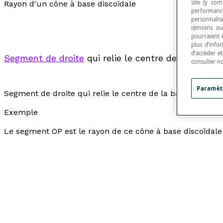
site (y com
Rayon d'un cône à base discoïdale
performance
personnalisé
témoins ou
pourraient 
plus d’info
d’accéder e
Segment de droite
qui relie le centre de la base d
consulter n
Paramèt
Segment de droite qui relie le centre de la base d'un
côn
Exemple
Le segment OP est le rayon de ce cône à base discoïdale 