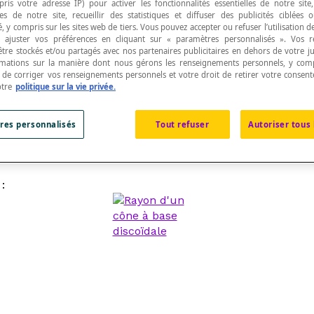
pris votre adresse IP) pour activer les fonctionnalités essentielles de notre site
s de notre site, recueillir des statistiques et diffuser des publicités ciblées
, y compris sur les sites web de tiers. Vous pouvez accepter ou refuser l’utilisation d
 ajuster vos préférences en cliquant sur « paramètres personnalisés ». Vos 
être stockés et/ou partagés avec nos partenaires publicitaires en dehors de votre ju
rmations sur la manière dont nous gérons les renseignements personnels, y comp
t de corriger vos renseignements personnels et votre droit de retirer votre consent
'un
cône à base discoïdale
à un point P quelconque d
otre
politique sur la vie privée.
res personnalisés
Tout refuser
Autoriser tous 
e à base discoïdale
à un point P quelconque de la
directr
: