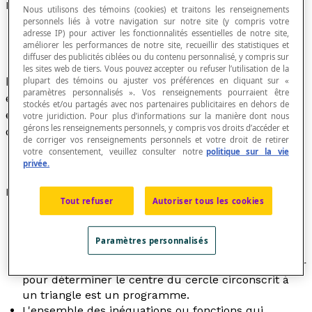
Programme
Nous utilisons des témoins (cookies) et traitons les renseignements
personnels liés à votre navigation sur notre site (y compris votre
adresse IP) pour activer les fonctionnalités essentielles de notre site,
améliorer les performances de notre site, recueillir des statistiques et
diffuser des publicités ciblées ou du contenu personnalisé, y compris sur
les sites web de tiers. Vous pouvez accepter ou refuser l’utilisation de la
En mathématiques comme en informatique,
plupart des témoins ou ajuster vos préférences en cliquant sur «
paramètres personnalisés ». Vos renseignements pourraient être
ensemble d'instructions ou de contraintes
stockés et/ou partagés avec nos partenaires publicitaires en dehors de
établies pour décrire l'exécution d'une suite finie
votre juridiction. Pour plus d’informations sur la manière dont nous
gérons les renseignements personnels, y compris vos droits d’accéder et
d'opérations.
de corriger vos renseignements personnels et votre droit de retirer
votre consentement, veuillez consulter notre
politique sur la vie
privée.
Exemples
Tout refuser
Autoriser tous les cookies
Un algorithme décrivant la suite des actions à
exécuter pour effectuer la division euclidienne de
Paramètres personnalisés
deux nombres naturels est un programme.
La suite des constructions géométriques à effectuer
pour déterminer le centre du cercle circonscrit à
un triangle est un programme.
L'ensemble des inéquations ou fonctions qui