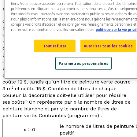
tiers. Vous pouvez accepter ou refuser l’utilisation de la plupart des témoins
préférences en cliquant sur « paramètres personnalisés ». Vos renseigneme
Exemple
être stockés et/ou partagés avec nos partenaires publicitaires en dehors de vot
Pour plus d’informations sur la manière dont nous gérons les renseignements
On prévoit utiliser au total au moins 150 litres de
compris vos droits d’accéder et de corriger vos renseignements personnels et 
peinture pour repeindre les classes d'une école dont la
retirer votre consentement, veuillez consulter notre
politique sur la vie privé
surface totale est évaluée à moins de 500 m². Pour
respecter le code de couleur de l'école, on peut utiliser
Tout refuser
Autoriser tous les cookies
de la peinture blanche et de la peinture verte. Selon
les données fournies par la décoratrice, on doit utiliser
au maximum 3 fois plus de peinture verte que de
Paramètres personnalisés
peinture blanche. Selon les caractéristiques de la
peinture, un litre de peinture blanche couvre 2 m² et
coûte 12 $, tandis qu'un litre de peinture verte couvre
3 m² et coûte 15 $. Combien de litres de chaque
couleur la décoratrice doit-elle utiliser pour réduire
ses coûts? On représente par
x
le nombre de litres de
peinture blanche et par
y
le nombre de litres de
peinture verte. Contraintes (
programme
) :
le nombre de litres de peinture 
x
≥ 0
positif