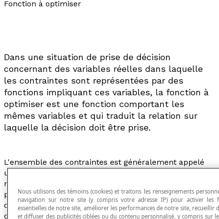
Fonction à optimiser
Dans une situation de prise de décision
concernant des variables réelles dans laquelle
les contraintes sont représentées par des
fonctions impliquant ces variables, la fonction à
optimiser est une fonction comportant les
mêmes variables et qui traduit la relation sur
laquelle la décision doit être prise.
L'ensemble des contraintes est généralement appelé
un
programme
. Si les contraintes s'expriment par des
relations linéaires, on dira qu'il s'agit d'une situation de
Nous utilisons des témoins (cookies) et traitons les renseignements personnel
programmation linéaire. L'expression
fonction à
navigation sur notre site (y compris votre adresse IP) pour activer les f
optimiser
est aussi synonyme de
fonction économique
essentielles de notre site, améliorer les performances de notre site, recueillir d
ou
fonction objectif
.
et diffuser des publicités ciblées ou du contenu personnalisé, y compris sur l