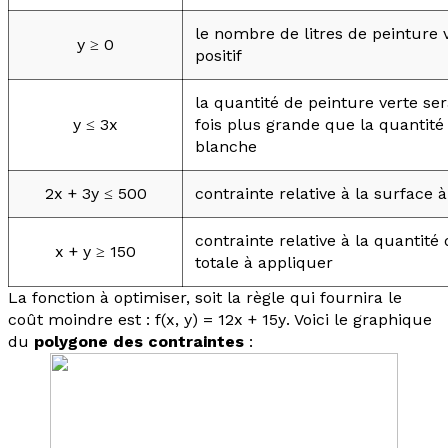
le nombre de litres de peinture 
y
≥ 0
positif
la quantité de peinture verte se
y
≤ 3
x
fois plus grande que la quantité
blanche
2
x
+ 3
y
≤ 500
contrainte relative à la surface 
contrainte relative à la quantité
x
+
y
≥ 150
totale à appliquer
La fonction à optimiser, soit la règle qui fournira le
coût moindre est :
f
(
x
,
y
) = 12
x
+ 15
y
. Voici le graphique
du
polygone des contraintes
: