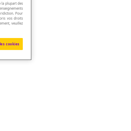
e la plupart des
renseignements
ridiction. Pour
ris vos droits
ement, veuillez
les cookies