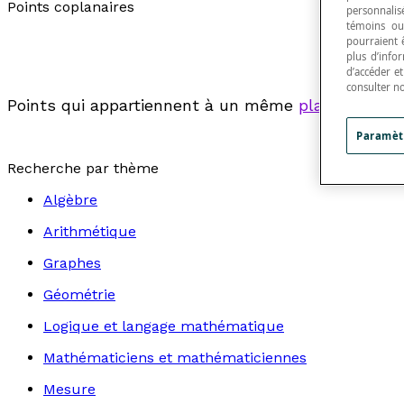
Points coplanaires
personnalisé
témoins ou
pourraient 
plus d’info
d’accéder e
consulter n
Points qui appartiennent à un même
plan
.
Paramèt
Recherche par thème
Algèbre
Arithmétique
Graphes
Géométrie
Logique et langage mathématique
Mathématiciens et mathématiciennes
Mesure