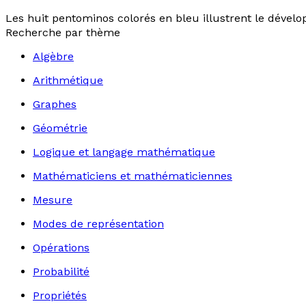
Les huit pentominos colorés en bleu illustrent le déve
Recherche par thème
Algèbre
Arithmétique
Graphes
Géométrie
Logique et langage mathématique
Mathématiciens et mathématiciennes
Mesure
Modes de représentation
Opérations
Probabilité
Propriétés