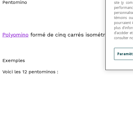
Pentomino
site (y com
performance
personnalisé
témoins ou
pourraient 
plus d’info
d’accéder e
Polyomino
formé de cinq carrés isométriques.
consulter n
Paramèt
Exemples
Voici les 12 pentominos :