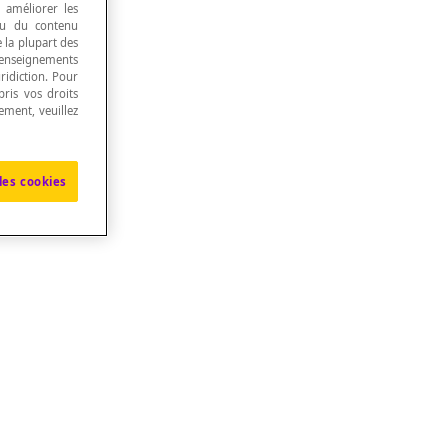
, améliorer les
 ou du contenu
e la plupart des
renseignements
ridiction. Pour
ris vos droits
ement, veuillez
les cookies