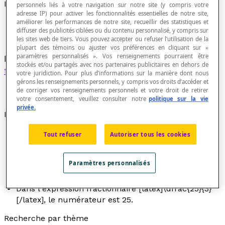
Numérateur
personnels liés à votre navigation sur notre site (y compris votre
adresse IP) pour activer les fonctionnalités essentielles de notre site,
améliorer les performances de notre site, recueillir des statistiques et
diffuser des publicités ciblées ou du contenu personnalisé, y compris sur
les sites web de tiers. Vous pouvez accepter ou refuser l’utilisation de la
plupart des témoins ou ajuster vos préférences en cliquant sur «
paramètres personnalisés ». Vos renseignements pourraient être
Premier terme d'une
fraction
ou d'une
expression
stockés et/ou partagés avec nos partenaires publicitaires en dehors de
fractionnaire
.
votre juridiction. Pour plus d’informations sur la manière dont nous
gérons les renseignements personnels, y compris vos droits d’accéder et
de corriger vos renseignements personnels et votre droit de retirer
votre consentement, veuillez consulter notre
politique sur la vie
privée.
Exemples
Dans la fraction [latex]\dfrac{4}{5}[/latex], le
Tout refuser
Autoriser tous les cookies
numérateur est 4.
Dans l'expression fractionnaire
Paramètres personnalisés
[latex]\dfrac{3x\space +\space 5}{4x\space–
\space3}[/latex], le numérateur est 3
x
+ 5.
Dans l'expression fractionnaire [latex]\dfrac{25}{3}
[/latex], le numérateur est 25.
Recherche par thème