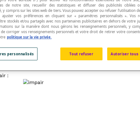
s de notre site, recueillir des statistiques et diffuser des publicités ciblées
, y compris sur les sites web de tiers. Vous pouvez accepter ou refuser l’utilisation d
 ajuster vos préférences en cliquant sur « paramètres personnalisés ». Vos 
être stockés et/ou partagés avec nos partenaires publicitaires en dehors de votre ju
rmations sur la manière dont nous gérons les renseignements personnels, y comp
t de corriger vos renseignements personnels et votre droit de retirer votre consent
 un nombre impair d'arcs.
otre
politique sur la vie privée.
res personnalisés
Tout refuser
Autoriser tous 
ir :