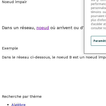
Noeud impair
performance
personnalisé
témoins ou
pourraient 
plus d’info
d’accéder e
Dans un réseau,
noeud
où arrivent ou d'où partent
consulter n
Paramèt
Exemple
Dans le réseau ci-dessous, le noeud B est un noeud impa
Recherche par thème
Algèbre