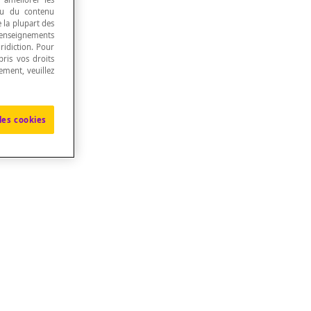
 ou du contenu
e la plupart des
renseignements
ridiction. Pour
ris vos droits
ement, veuillez
les cookies