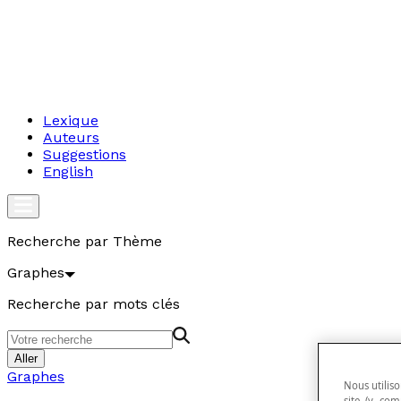
Lexique
Auteurs
Suggestions
English
Recherche par Thème
Graphes
Recherche par mots clés
Aller
Graphes
Nous utiliso
site (y com