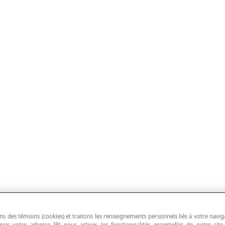
ns des témoins (cookies) et traitons les renseignements personnels liés à votre navig
pris votre adresse IP) pour activer les fonctionnalités essentielles de notre site