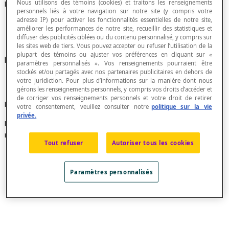
Nous utilisons des témoins (cookies) et traitons les renseignements
Noeud
personnels liés à votre navigation sur notre site (y compris votre
adresse IP) pour activer les fonctionnalités essentielles de notre site,
améliorer les performances de notre site, recueillir des statistiques et
diffuser des publicités ciblées ou du contenu personnalisé, y compris sur
les sites web de tiers. Vous pouvez accepter ou refuser l’utilisation de la
plupart des témoins ou ajuster vos préférences en cliquant sur «
Nom donné à chacun des sommets d'un
réseau
.
paramètres personnalisés ». Vos renseignements pourraient être
stockés et/ou partagés avec nos partenaires publicitaires en dehors de
votre juridiction. Pour plus d’informations sur la manière dont nous
gérons les renseignements personnels, y compris vos droits d’accéder et
de corriger vos renseignements personnels et votre droit de retirer
Exemple
votre consentement, veuillez consulter notre
politique sur la vie
privée.
Les points A, B, C, D, E, F et G sont les noeuds du
réseau ci-dessous :
Tout refuser
Autoriser tous les cookies
Paramètres personnalisés