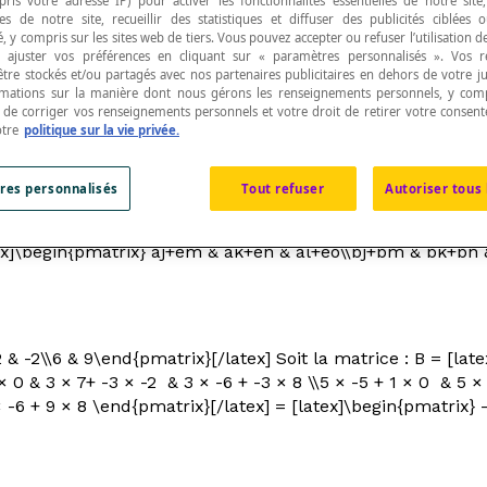
pris votre adresse IP) pour activer les fonctionnalités essentielles de notre site
s de notre site, recueillir des statistiques et diffuser des publicités ciblées
, y compris sur les sites web de tiers. Vous pouvez accepter ou refuser l’utilisation d
 ajuster vos préférences en cliquant sur « paramètres personnalisés ». Vos 
être stockés et/ou partagés avec nos partenaires publicitaires en dehors de votre ju
rmations sur la manière dont nous gérons les renseignements personnels, y comp
t de corriger vos renseignements personnels et votre droit de retirer votre consent
roduit de deux
matrices
A et B.
otre
politique sur la vie privée.
res personnalisés
Tout refuser
Autoriser tous 
le nombre de colonnes de la première matrice est le même
= [latex]\begin{pmatrix} a & e\\b & f\\c & g\\d & h\end{pmatr
latex]\begin{pmatrix} aj+em & ak+en & al+eo\\bj+bm & bk+b
\2 & -2\\6 & 9\end{pmatrix}[/latex] Soit la matrice : B = [la
× 0 & 3 × 7+ -3 × -2 & 3 × -6 + -3 × 8 \\5 × -5 + 1 × 0 & 5 × 
 × -6 + 9 × 8 \end{pmatrix}[/latex] = [latex]\begin{pmatrix