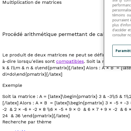
site (y com
Multiplication de matrices
performance
personnalisé
témoins ou
pourraient 
plus d’info
d’accéder e
Procédé arithmétique permettant de calculer le p
consulter n
Paramèt
Le produit de deux matrices ne peut se définir que si 
à-dire lorsqu'elles sont
compatibles
. Soit la matrice : A 
k & l\\m & n & o\end{pmatrix}[/latex] Alors : A × B = [
dl+do\end{pmatrix}[/latex]
Exemple
Soit la matrice : A = [latex]\begin{pmatrix} 3 & -3\\5 & 1\
[/latex] Alors : A × B = [latex]\begin{pmatrix} 3 × -5 + -3 
-2 & 2 × -6 + -2 × 8 \\6 × -5 + 9 × 0 & 6 × 7 + 9 × -2 & 6
24 & 36 \end{pmatrix}[/latex]
Recherche par thème