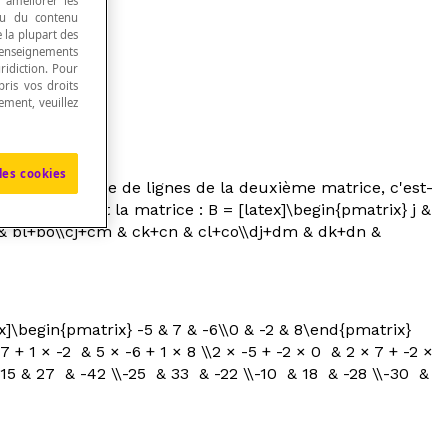
, améliorer les
 ou du contenu
e la plupart des
renseignements
ridiction. Pour
ris vos droits
ement, veuillez
les cookies
 que le nombre de lignes de la deuxième matrice, c'est-
ix}[/latex] Soit la matrice : B = [latex]\begin{pmatrix} j &
n & bl+bo\\cj+cm & ck+cn & cl+co\\dj+dm & dk+dn &
tex]\begin{pmatrix} -5 & 7 & -6\\0 & -2 & 8\end{pmatrix}
7 + 1 × -2 & 5 × -6 + 1 × 8 \\2 × -5 + -2 × 0 & 2 × 7 + -2 ×
} -15 & 27 & -42 \\-25 & 33 & -22 \\-10 & 18 & -28 \\-30 &