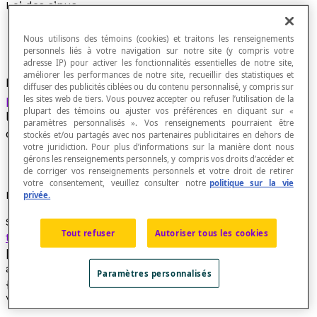
Loi des sinus
Nous utilisons des témoins (cookies) et traitons les renseignements
personnels liés à votre navigation sur notre site (y compris votre
adresse IP) pour activer les fonctionnalités essentielles de notre site,
améliorer les performances de notre site, recueillir des statistiques et
Dans un triangle, nom donné à la
relation de
diffuser des publicités ciblées ou du contenu personnalisé, y compris sur
proportionnalité
entre les mesures des côtés et
les sites web de tiers. Vous pouvez accepter ou refuser l’utilisation de la
plupart des témoins ou ajuster vos préférences en cliquant sur «
les valeurs du sinus des angles opposés à
paramètres personnalisés ». Vos renseignements pourraient être
chacun de ces côtés.
stockés et/ou partagés avec nos partenaires publicitaires en dehors de
votre juridiction. Pour plus d’informations sur la manière dont nous
gérons les renseignements personnels, y compris vos droits d’accéder et
de corriger vos renseignements personnels et votre droit de retirer
votre consentement, veuillez consulter notre
politique sur la vie
Propriété
privée.
Soit le rayon [latex]r[/latex] du
cercle circonscrit à un
Tout refuser
Autoriser tous les cookies
triangle
quelconque de côtés [latex]a[/latex],
[latex]b[/latex] et [latex]c[/latex] et d'angles A, B et C;
alors, on a la relation suivante : [latex]\dfrac{a}
Paramètres personnalisés
{\sin(\textrm{A})} = \dfrac{b}{\sin(\textrm{B})} =
\dfrac{c}{\sin(\textrm{C})} = 2r[/latex].