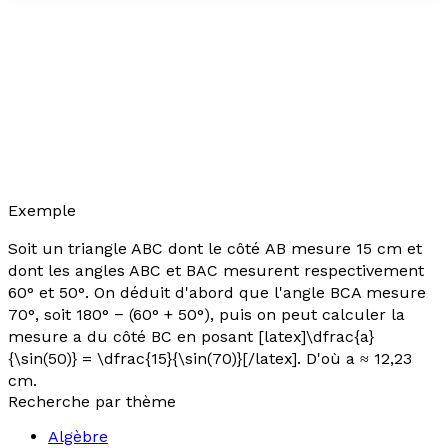
Exemple
Soit un triangle ABC dont le côté AB mesure 15 cm et
dont les angles ABC et BAC mesurent respectivement
60° et 50°. On déduit d'abord que l'angle BCA mesure
70°, soit 180° − (60° + 50°), puis on peut calculer la
mesure
a
du côté BC en posant [latex]\dfrac{a}
{\sin(50)} = \dfrac{15}{\sin(70)}[/latex]. D'où
a
≈ 12,23
cm.
Recherche par thème
Algèbre