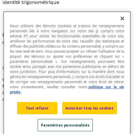
Identité trigonométrique
Nous utilisons des témoins (cookies) et traitons les renseignements
personnels liés à votre navigation sur notre site (y compris votre
Nom donné à certaines relations existant entre
adresse IP) pour activer les fonctionnalités essentielles de notre site,
améliorer les performances de notre site, recueillir des statistiques et
divers
rapports trigonométriques
.
diffuser des publicités ciblées ou du contenu personnalisé, y compris sur
les sites web de tiers. Vous pouvez accepter ou refuser l’utilisation de la
plupart des témoins ou ajuster vos préférences en cliquant sur «
paramètres personnalisés ». Vos renseignements pourraient être
stockés et/ou partagés avec nos partenaires publicitaires en dehors de
Symbole
votre juridiction. Pour plus d’informations sur la manière dont nous
gérons les renseignements personnels, y compris vos droits d’accéder et
On utilise parfois le symbole « ≡ » pour les identités
de corriger vos renseignements personnels et votre droit de retirer
trigonométriques.
votre consentement, veuillez consulter notre
politique sur la vie
privée.
Certaines de ces identités sont fondamentales et
découlent de l'étude du
triangle rectangle
:
Tout refuser
Autoriser tous les cookies
Paramètres personnalisés