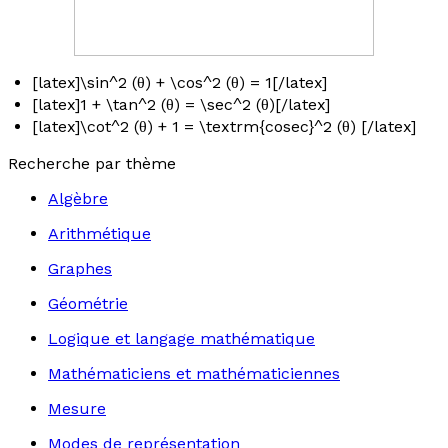
[latex]\sin^2 (θ) + \cos^2 (θ) = 1[/latex]
[latex]1 + \tan^2 (θ) = \sec^2 (θ)[/latex]
[latex]\cot^2 (θ) + 1 = \textrm{cosec}^2 (θ) [/latex]
Recherche par thème
Algèbre
Arithmétique
Graphes
Géométrie
Logique et langage mathématique
Mathématiciens et mathématiciennes
Mesure
Modes de représentation