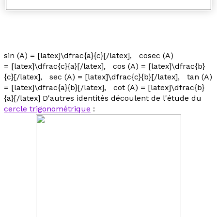
sin (A) = [latex]\dfrac{a}{c}[/latex], cosec (A)
= [latex]\dfrac{c}{a}[/latex], cos (A) = [latex]\dfrac{b}
{c}[/latex], sec (A) = [latex]\dfrac{c}{b}[/latex], tan (A)
= [latex]\dfrac{a}{b}[/latex], cot (A) = [latex]\dfrac{b}
{a}[/latex] D'autres identités découlent de l'étude du
cercle trigonométrique
: