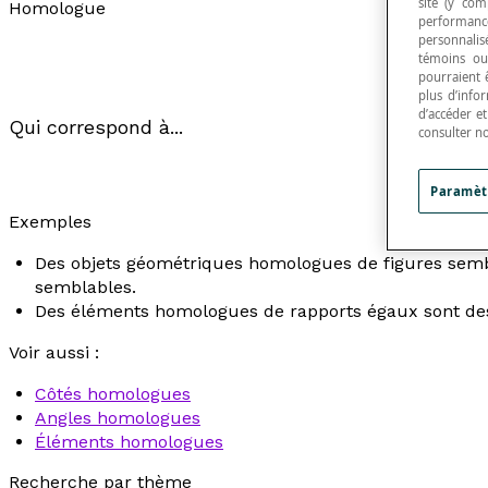
site (y com
Homologue
performance
personnalisé
témoins ou
pourraient 
plus d’info
d’accéder e
Qui correspond à...
consulter n
Paramèt
Exemples
Des objets géométriques homologues de figures sembl
semblables.
Des éléments homologues de rapports égaux sont des 
Voir aussi :
Côtés homologues
Angles homologues
Éléments homologues
Recherche par thème