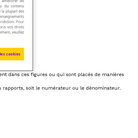
, améliorer les
 ou du contenu
e la plupart des
renseignements
ridiction. Pour
ris vos droits
ement, veuillez
les cookies
nt dans ces figures ou qui sont placés de manières
 rapports, soit le numérateur ou le dénominateur.