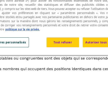
pris votre adresse IP) pour activer les fonctionnalités essentielles de notre site
s de notre site, recueillir des statistiques et diffuser des publicités ciblées
, y compris sur les sites web de tiers. Vous pouvez accepter ou refuser l’utilisation d
 ajuster vos préférences en cliquant sur « paramètres personnalisés ». Vos 
être stockés et/ou partagés avec nos partenaires publicitaires en dehors de votre ju
rmations sur la manière dont nous gérons les renseignements personnels, y comp
t de corriger vos renseignements personnels et votre droit de retirer votre consent
otre
politique sur la vie privée.
res personnalisés
Tout refuser
Autoriser tous 
ables ou congruentes sont des objets qui se corresponde
nombres qui occupent des positions identiques dans ces