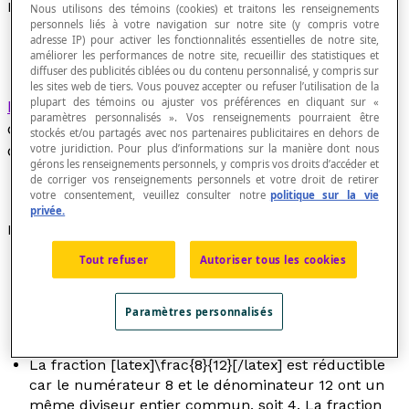
Fraction réductible
Nous utilisons des témoins (cookies) et traitons les renseignements
personnels liés à votre navigation sur notre site (y compris votre
adresse IP) pour activer les fonctionnalités essentielles de notre site,
améliorer les performances de notre site, recueillir des statistiques et
diffuser des publicités ciblées ou du contenu personnalisé, y compris sur
les sites web de tiers. Vous pouvez accepter ou refuser l’utilisation de la
plupart des témoins ou ajuster vos préférences en cliquant sur «
Fraction
dans laquelle le numérateur et le
paramètres personnalisés ». Vos renseignements pourraient être
dénominateur ont au moins un diviseur entier
stockés et/ou partagés avec nos partenaires publicitaires en dehors de
commun différent de un.
votre juridiction. Pour plus d’informations sur la manière dont nous
gérons les renseignements personnels, y compris vos droits d’accéder et
de corriger vos renseignements personnels et votre droit de retirer
votre consentement, veuillez consulter notre
politique sur la vie
privée.
Exemples
Tout refuser
Autoriser tous les cookies
La fraction [latex]\frac{8}{18}[/latex] est une fraction
réductible, car le nombre 2 est un diviseur entier
commun à 8 et 18. Alors, la
fraction irréductible
Paramètres personnalisés
équivalente à [latex]\frac{8}{18}[/latex] est
[latex]\frac{4}{9}[/latex].
La fraction [latex]\frac{8}{12}[/latex] est réductible
car le numérateur 8 et le dénominateur 12 ont un
même diviseur entier commun, soit 4. La fraction