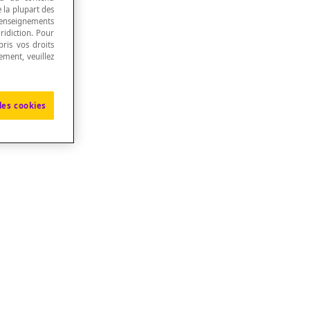
e la plupart des
renseignements
ridiction. Pour
ris vos droits
ement, veuillez
les cookies