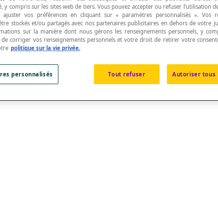
, y compris sur les sites web de tiers. Vous pouvez accepter ou refuser l’utilisation d
 ajuster vos préférences en cliquant sur « paramètres personnalisés ». Vos 
être stockés et/ou partagés avec nos partenaires publicitaires en dehors de votre ju
rmations sur la manière dont nous gérons les renseignements personnels, y comp
t de corriger vos renseignements personnels et votre droit de retirer votre consent
otre
politique sur la vie privée.
res personnalisés
Tout refuser
Autoriser tous 
désigner une
fraction propre
.