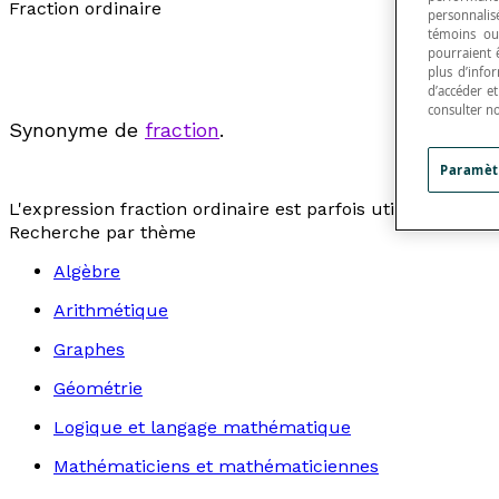
Fraction ordinaire
personnalisé
témoins ou
pourraient 
plus d’info
d’accéder e
consulter n
Synonyme de
fraction
.
Paramèt
L'expression
fraction ordinaire
est parfois utilisée pour 
Recherche par thème
Algèbre
Arithmétique
Graphes
Géométrie
Logique et langage mathématique
Mathématiciens et mathématiciennes