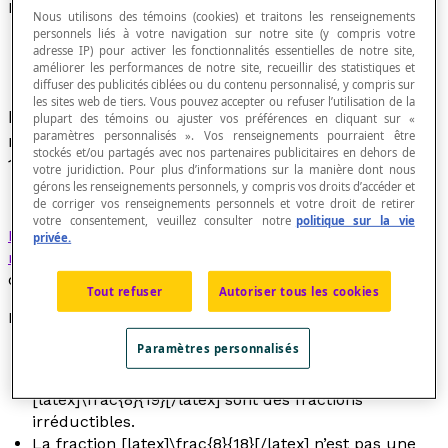
Fraction irréductible
Nous utilisons des témoins (cookies) et traitons les renseignements
personnels liés à votre navigation sur notre site (y compris votre
adresse IP) pour activer les fonctionnalités essentielles de notre site,
améliorer les performances de notre site, recueillir des statistiques et
diffuser des publicités ciblées ou du contenu personnalisé, y compris sur
les sites web de tiers. Vous pouvez accepter ou refuser l’utilisation de la
Fraction dont le numérateur et le dénominateur
plupart des témoins ou ajuster vos préférences en cliquant sur «
paramètres personnalisés ». Vos renseignements pourraient être
n'ont pas de diviseur entier commun différent de
stockés et/ou partagés avec nos partenaires publicitaires en dehors de
1.
votre juridiction. Pour plus d’informations sur la manière dont nous
gérons les renseignements personnels, y compris vos droits d’accéder et
de corriger vos renseignements personnels et votre droit de retirer
votre consentement, veuillez consulter notre
politique sur la vie
Fraction
dont le numérateur et le dénominateur sont
privée.
relativement premiers
, c'est-à-dire qu'ils n'ont pas de
diviseur entier commun différent de 1.
Tout refuser
Autoriser tous les cookies
Exemples
Paramètres personnalisés
Des fractions comme [latex]\frac{2}{3}[/latex],
[latex]\frac{3}{4}[/latex], [latex]\frac{5}{13}[/latex] et
[latex]\frac{8}{19}[/latex] sont des fractions
irréductibles.
La fraction [latex]\frac{8}{18}[/latex] n’est pas une