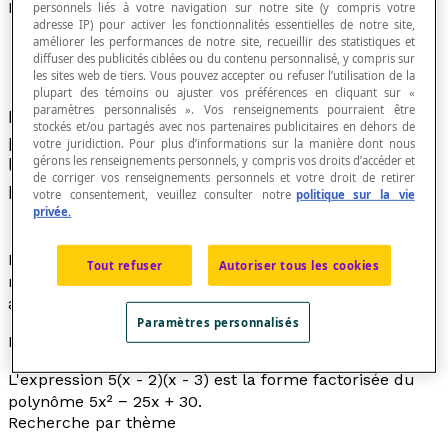
Forme factorisée d'un polynôme
personnels liés à votre navigation sur notre site (y compris votre
adresse IP) pour activer les fonctionnalités essentielles de notre site,
améliorer les performances de notre site, recueillir des statistiques et
diffuser des publicités ciblées ou du contenu personnalisé, y compris sur
les sites web de tiers. Vous pouvez accepter ou refuser l’utilisation de la
plupart des témoins ou ajuster vos préférences en cliquant sur «
paramètres personnalisés ». Vos renseignements pourraient être
Écriture d'un polynôme sous la forme d'un
stockés et/ou partagés avec nos partenaires publicitaires en dehors de
produit de polynômes de degrés inférieurs,
votre juridiction. Pour plus d’informations sur la manière dont nous
gérons les renseignements personnels, y compris vos droits d’accéder et
lorsqu'une
factorisation
du polynôme est
de corriger vos renseignements personnels et votre droit de retirer
possible.
votre consentement, veuillez consulter notre
politique sur la vie
privée.
La factorisation est possible dans l'ensemble des
Tout refuser
Autoriser tous les cookies
nombres réels s'il existe au moins un nombre réel qui
annule le polynôme.
Paramètres personnalisés
Exemple
L'expression 5(
x
- 2)(
x
- 3) est la forme factorisée du
polynôme 5
x
² − 25
x
+ 30.
Recherche par thème