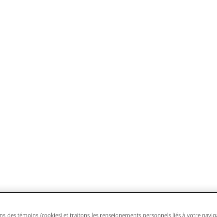
ns des témoins (cookies) et traitons les renseignements personnels liés à votre navig