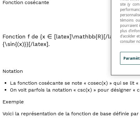
Fonction cosécante
site (y com
performance
personnalisé
témoins ou
pourraient 
plus d’info
Fonction
f
de {
x
∈ [latex]\mathbb{R}[/latex] |
x
≠
d’accéder e
consulter n
{\sin{(x)}}[/latex].
Paramèt
Notation
La fonction cosécante se note « cosec(
x
) » qui se lit
On voit parfois la notation « csc(
x
) » pour désigner «
Exemple
Voici la représentation de la fonction de base définie par