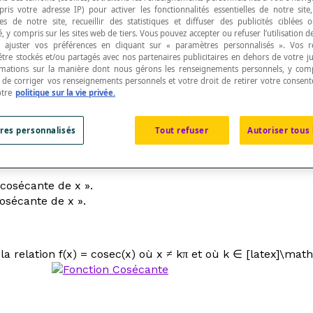
pris votre adresse IP) pour activer les fonctionnalités essentielles de notre site
s de notre site, recueillir des statistiques et diffuser des publicités ciblées
, y compris sur les sites web de tiers. Vous pouvez accepter ou refuser l’utilisation d
 ajuster vos préférences en cliquant sur « paramètres personnalisés ». Vos 
être stockés et/ou partagés avec nos partenaires publicitaires en dehors de votre ju
rmations sur la manière dont nous gérons les renseignements personnels, y comp
k
π où
k
∈[latex]\mathbb{Z}[/latex]} dans [latex]\ma
t de corriger vos renseignements personnels et votre droit de retirer votre consent
otre
politique sur la vie privée.
res personnalisés
Tout refuser
Autoriser tous 
 « cosécante de
x
».
 cosécante de
x
».
 la relation
f
(
x
) = cosec(
x
) où
x
≠
k
π et où
k
∈ [latex]\mathb