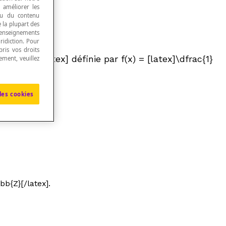
, améliorer les
 ou du contenu
e la plupart des
renseignements
ridiction. Pour
ris vos droits
thbb{R}[/latex] définie par
f
(
x
) = [latex]\dfrac{1}
ement, veuillez
les cookies
b{Z}[/latex].