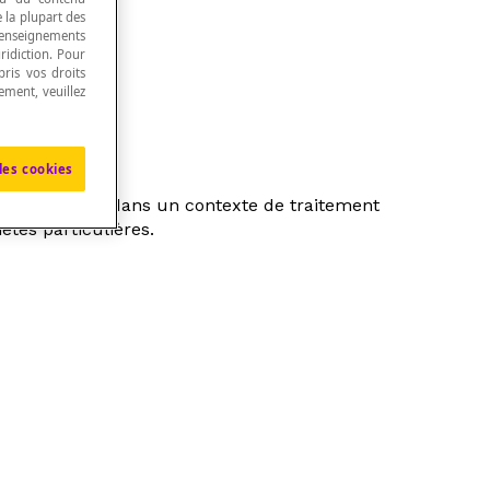
e la plupart des
renseignements
ridiction. Pour
ris vos droits
ement, veuillez
les cookies
lle d'abord qui, dans un contexte de traitement
étés particulières.