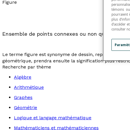
Figure
personnalisé
témoins ou
pourraient 
plus d’info
d’accéder e
consulter n
Ensemble de points connexes ou non qui sert à re
Paramèt
Le terme
figure
est synonyme de
dessin
,
représentation
géométrique, prendra ensuite la signification plus restr
Recherche par thème
Algèbre
Arithmétique
Graphes
Géométrie
Logique et langage mathématique
Mathématiciens et mathématiciennes