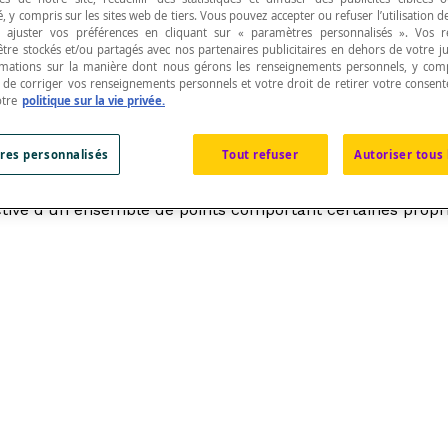
, y compris sur les sites web de tiers. Vous pouvez accepter ou refuser l’utilisation d
 ajuster vos préférences en cliquant sur « paramètres personnalisés ». Vos 
être stockés et/ou partagés avec nos partenaires publicitaires en dehors de votre ju
rmations sur la manière dont nous gérons les renseignements personnels, y comp
t de corriger vos renseignements personnels et votre droit de retirer votre consent
otre
politique sur la vie privée.
présenter un objet donné.
res personnalisés
Tout refuser
Autoriser tous 
,
schéma
,
image
, etc. Il s'agit d'une représentation visue
ictive d'un ensemble de points comportant certaines propri