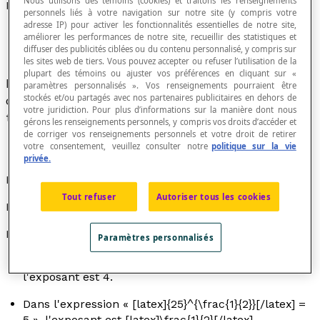
Nous utilisons des témoins (cookies) et traitons les renseignements
Exposant
personnels liés à votre navigation sur notre site (y compris votre
adresse IP) pour activer les fonctionnalités essentielles de notre site,
améliorer les performances de notre site, recueillir des statistiques et
diffuser des publicités ciblées ou du contenu personnalisé, y compris sur
les sites web de tiers. Vous pouvez accepter ou refuser l’utilisation de la
plupart des témoins ou ajuster vos préférences en cliquant sur «
Expression numérique ou algébrique formant le
paramètres personnalisés ». Vos renseignements pourraient être
stockés et/ou partagés avec nos partenaires publicitaires en dehors de
deuxième terme d'une
exponentiation
, le premier
votre juridiction. Pour plus d’informations sur la manière dont nous
terme étant la
base
.
gérons les renseignements personnels, y compris vos droits d’accéder et
de corriger vos renseignements personnels et votre droit de retirer
votre consentement, veuillez consulter notre
politique sur la vie
privée.
Notation
Tout refuser
Autoriser tous les cookies
L'expression [latex]{a}^{n}[/latex] se lit «
a
exposant
n
».
Exemples
Paramètres personnalisés
Dans l'expression « [latex]{3}^{4}[/latex] = 81 »,
l'exposant est 4.
Dans l'expression « [latex]{25}^{\frac{1}{2}}[/latex] =
5 », l'exposant est [latex]\frac{1}{2}[/latex].