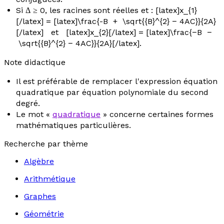
Si Δ ≥ 0, les racines sont réelles et : [latex]x_{1}
[/latex] = [latex]\frac{-B + \sqrt{{B}^{2} − 4AC}}{2A}
[/latex] et [latex]x_{2}[/latex] = [latex]\frac{−B −
\sqrt{{B}^{2} − 4AC}}{2A}[/latex].
Note didactique
Il est préférable de remplacer l'expression
équation
quadratique
par
équation polynomiale du second
degré
.
Le mot «
quadratique
» concerne certaines formes
mathématiques particulières.
Recherche par thème
Algèbre
Arithmétique
Graphes
Géométrie