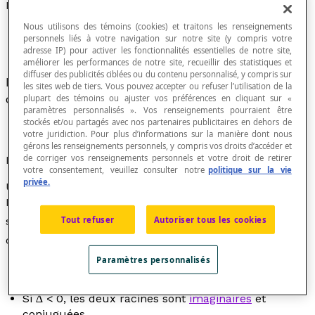
Équation quadratique
Nous utilisons des témoins (cookies) et traitons les renseignements
personnels liés à votre navigation sur notre site (y compris votre
adresse IP) pour activer les fonctionnalités essentielles de notre site,
améliorer les performances de notre site, recueillir des statistiques et
diffuser des publicités ciblées ou du contenu personnalisé, y compris sur
Expression souvent employée comme synonyme
les sites web de tiers. Vous pouvez accepter ou refuser l’utilisation de la
d'
équation polynomiale
du second degré.
plupart des témoins ou ajuster vos préférences en cliquant sur «
paramètres personnalisés ». Vos renseignements pourraient être
stockés et/ou partagés avec nos partenaires publicitaires en dehors de
votre juridiction. Pour plus d’informations sur la manière dont nous
gérons les renseignements personnels, y compris vos droits d’accéder et
de corriger vos renseignements personnels et votre droit de retirer
Propriétés
votre consentement, veuillez consulter notre
politique sur la vie
privée.
Une équation du second degré admet 0, 1 ou 2
racines
.
La forme générale de l'équation polynomiale du
2
Tout refuser
Autoriser tous les cookies
second degré est A
x
+ B
x
+ C = 0.
La valeur du
2
discriminant est ∆ =
B
– 4AC
.
Paramètres personnalisés
Si ∆ > 0, les deux racines sont réelles et distinctes.
Si ∆ = 0, les deux racines sont réelles et égales.
Si ∆ < 0, les deux racines sont
imaginaires
et
conjuguées.