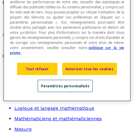
Équation polynomiale
améliorer les performances de notre site, recueillir des statistiques et
diffuser des publicités ciblées ou du contenu personnalisé, y compris sur
les sites web de tiers. Vous pouvez accepter ou refuser l’utilisation de la
plupart des témoins ou ajuster vos préférences en cliquant sur «
paramètres personnalisés ». Vos renseignements pourraient être
stockés et/ou partagés avec nos partenaires publicitaires en dehors de
votre juridiction. Pour plus d’informations sur la manière dont nous
Synonyme d'
équation algébrique
.
gérons les renseignements personnels, y compris vos droits d’accéder et
de corriger vos renseignements personnels et votre droit de retirer
votre consentement, veuillez consulter notre
politique sur la vie
privée.
Recherche par thème
Algèbre
Tout refuser
Autoriser tous les cookies
Arithmétique
Paramètres personnalisés
Graphes
Géométrie
Logique et langage mathématique
Mathématiciens et mathématiciennes
Mesure