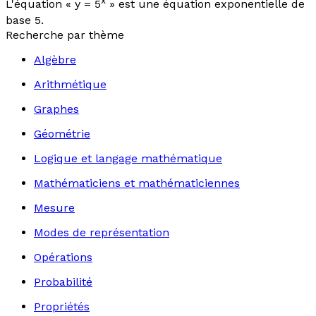
x
L'équation «
y
= 5
» est une équation exponentielle de
base 5.
Recherche par thème
Algèbre
Arithmétique
Graphes
Géométrie
Logique et langage mathématique
Mathématiciens et mathématiciennes
Mesure
Modes de représentation
Opérations
Probabilité
Propriétés