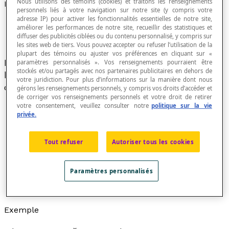
Nous utilisons des témoins (cookies) et traitons les renseignements
Équation exponentielle
personnels liés à votre navigation sur notre site (y compris votre
adresse IP) pour activer les fonctionnalités essentielles de notre site,
améliorer les performances de notre site, recueillir des statistiques et
diffuser des publicités ciblées ou du contenu personnalisé, y compris sur
les sites web de tiers. Vous pouvez accepter ou refuser l’utilisation de la
plupart des témoins ou ajuster vos préférences en cliquant sur «
x
Équation dont la forme de base est «
y
= b
», où
paramètres personnalisés ». Vos renseignements pourraient être
stockés et/ou partagés avec nos partenaires publicitaires en dehors de
b est un nombre réel strictement positif et
votre juridiction. Pour plus d’informations sur la manière dont nous
différent de 1.
gérons les renseignements personnels, y compris vos droits d’accéder et
de corriger vos renseignements personnels et votre droit de retirer
votre consentement, veuillez consulter notre
politique sur la vie
privée.
Le nombre b est appelé la
base
de l'équation
Tout refuser
Autoriser tous les cookies
exponentielle.
La forme générale d'une équation exponentielle de
x
-
h
base b est «
y
= b
+
k
» où les paramètres
h
et
k
Paramètres personnalisés
caractérisent respectivement les translations
horizontale et verticale de l'équation de base.
Exemple