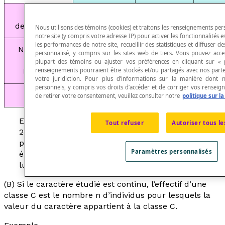
Portent
13
8
2
des lunettes
Nous utilisons des témoins (cookies) et traitons les renseignements pers
notre site (y compris votre adresse IP) pour activer les fonctionnalités e
les performances de notre site, recueillir des statistiques et diffuser d
Ne portent
personnalisé, y compris sur les sites web de tiers. Vous pouvez accept
pas de
9
10
1
plupart des témoins ou ajuster vos préférences en cliquant sur « 
renseignements pourraient être stockés et/ou partagés avec nos parte
lunettes
votre juridiction. Pour plus d’informations sur la manière dont
personnels, y compris vos droits d’accéder et de corriger vos renseig
TOTAL
22
18
4
de retirer votre consentement, veuillez consulter notre
politique sur la
Effectif total : 40 élèves Effectif partiel des garçons :
Tout refuser
Autoriser tous le
22 élèves Effectif partiel des filles : 18 élèves Effectif
partiel des élèves qui portent des lunettes : 21
Paramètres personnalisés
élèves Effectif partiel des filles qui portent des
lunettes : 8 élèves
(B) Si le caractère étudié est continu, l’effectif d’une
classe C est le nombre
n
d’individus pour lesquels la
valeur du caractère appartient à la classe C.