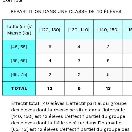
Exemple
RÉPARTITION DANS UNE CLASSE DE 40 ÉLÈVES
Taille (cm)/
[120, 130[
[130, 140[
[140, 150[
[1
Masse (kg)
[45, 55[
6
4
3
[55, 65[
4
3
5
[65, 75[
2
2
5
TOTAL
12
9
13
Effectif total : 40 élèves L'effectif partiel du groupe
des élèves dont la masse se situe dans l’intervalle
[140, 150[ est 13 élèves L'effectif partiel du groupe
des élèves dont la taille se situe dans l’intervalle
[65, 75[ est 12 élèves L'effectif partiel du groupe des