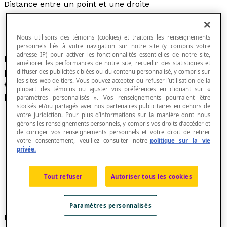
Distance entre un point et une droite
Nous utilisons des témoins (cookies) et traitons les renseignements
personnels liés à votre navigation sur notre site (y compris votre
adresse IP) pour activer les fonctionnalités essentielles de notre site,
La distance entre un point P et une droite
e
du
améliorer les performances de notre site, recueillir des statistiques et
plan est la longueur du segment de droite qui
diffuser des publicités ciblées ou du contenu personnalisé, y compris sur
les sites web de tiers. Vous pouvez accepter ou refuser l’utilisation de la
est perpendiculaire à la droite
e
et qui joint le
plupart des témoins ou ajuster vos préférences en cliquant sur «
point P à cette droite.
paramètres personnalisés ». Vos renseignements pourraient être
stockés et/ou partagés avec nos partenaires publicitaires en dehors de
votre juridiction. Pour plus d’informations sur la manière dont nous
gérons les renseignements personnels, y compris vos droits d’accéder et
de corriger vos renseignements personnels et votre droit de retirer
votre consentement, veuillez consulter notre
politique sur la vie
privée.
Tout refuser
Autoriser tous les cookies
Paramètres personnalisés
Notation