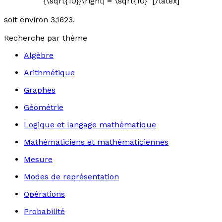
{\sqrt{10}}\right| = \sqrt{10} [/latex]
soit environ 3,1623.
Recherche par thème
Algèbre
Arithmétique
Graphes
Géométrie
Logique et langage mathématique
Mathématiciens et mathématiciennes
Mesure
Modes de représentation
Opérations
Probabilité