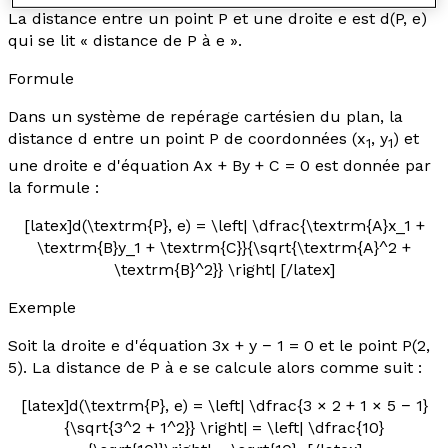
La distance entre un point P et une droite
e
est d(P,
e
)
qui se lit « distance de P à
e
».
Formule
Dans un système de repérage cartésien du plan, la
distance
d
entre un point P de coordonnées (
x
,
y
) et
1
1
une droite
e
d'équation A
x
+ B
y
+ C = 0 est donnée par
la formule :
[latex]d(\textrm{P}, e) = \left| \dfrac{\textrm{A}x_1 +
\textrm{B}y_1 + \textrm{C}}{\sqrt{\textrm{A}^2 +
\textrm{B}^2}} \right| [/latex]
Exemple
Soit la droite
e
d'équation 3
x
+
y
− 1 = 0 et le point P(2,
5). La distance de P à
e
se calcule alors comme suit :
[latex]d(\textrm{P}, e) = \left| \dfrac{3 × 2 + 1 × 5 − 1}
{\sqrt{3^2 + 1^2}} \right| = \left| \dfrac{10}