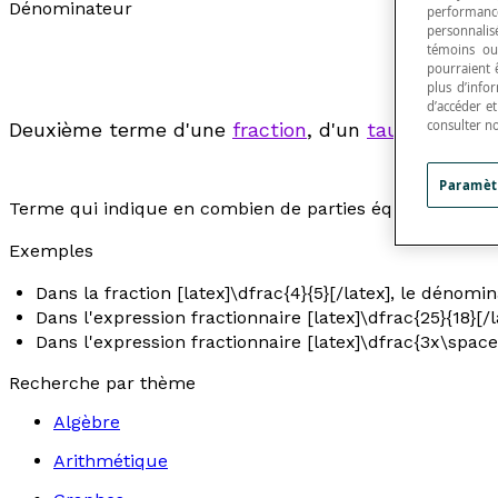
Dénominateur
performance
personnalisé
témoins ou
pourraient 
plus d’info
d’accéder e
consulter n
Deuxième terme d'une
fraction
, d'un
taux
ou d'un
Paramèt
Terme qui indique en combien de parties équivalentes l'u
Exemples
Dans la fraction [latex]\dfrac{4}{5}[/latex], le dénomin
Dans l'expression fractionnaire [latex]\dfrac{25}{18}[/
Dans l'expression fractionnaire [latex]\dfrac{3x\space
Recherche par thème
Algèbre
Arithmétique