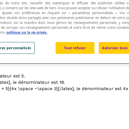
s de notre site, recueillir des statistiques et diffuser des publicités ciblées
, y compris sur les sites web de tiers. Vous pouvez accepter ou refuser l’utilisation d
 ajuster vos préférences en cliquant sur « paramètres personnalisés ». Vos 
être stockés et/ou partagés avec nos partenaires publicitaires en dehors de votre ju
rmations sur la manière dont nous gérons les renseignements personnels, y comp
t de corriger vos renseignements personnels et votre droit de retirer votre consent
otre
politique sur la vie privée.
e
expression fractionnaire
.
res personnalisés
Tout refuser
Autoriser tous 
nité a été divisée.
ateur est 5.
latex], le dénominateur est 18.
 + 5}{4x \space −\space 3}[/latex], le dénominateur est 4
x