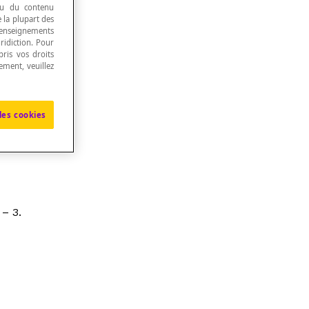
 ou du contenu
e la plupart des
renseignements
ridiction. Pour
ris vos droits
ement, veuillez
les cookies
– 3.