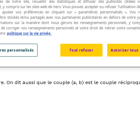
s de notre site, recueillir des statistiques et diffuser des publicités ciblées
, y compris sur les sites web de tiers. Vous pouvez accepter ou refuser l’utilisation d
 ajuster vos préférences en cliquant sur « paramètres personnalisés ». Vos 
être stockés et/ou partagés avec nos partenaires publicitaires en dehors de votre ju
rmations sur la manière dont nous gérons les renseignements personnels, y comp
t de corriger vos renseignements personnels et votre droit de retirer votre consent
otre
politique sur la vie privée.
xtrémité du second et l'extrémité du premier est l'o
res personnalisés
Tout refuser
Autoriser tous 
re. On dit aussi que le couple (
a
,
b
) est le
couple réciproq