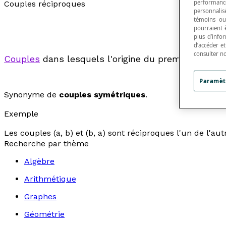
performance
Couples réciproques
personnalisé
témoins ou
pourraient 
plus d’info
d’accéder e
consulter n
Couples
dans lesquels l'origine du premier est l'e
Paramèt
Synonyme de
couples symétriques
.
Exemple
Les couples (
a
,
b
) et (
b
,
a
) sont réciproques l'un de l'aut
Recherche par thème
Algèbre
Arithmétique
Graphes
Géométrie