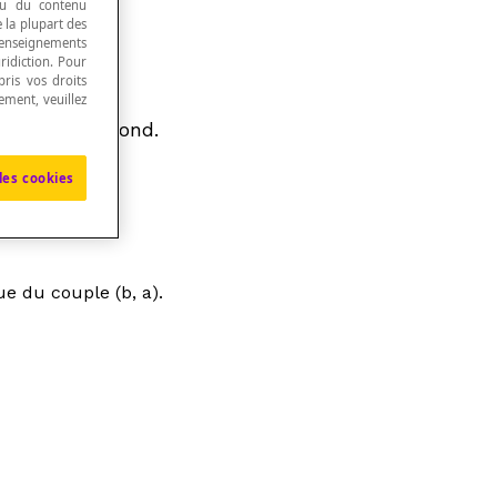
 ou du contenu
e la plupart des
renseignements
ridiction. Pour
ris vos droits
ement, veuillez
rigine du second.
les cookies
ue
du couple (
b
,
a
).