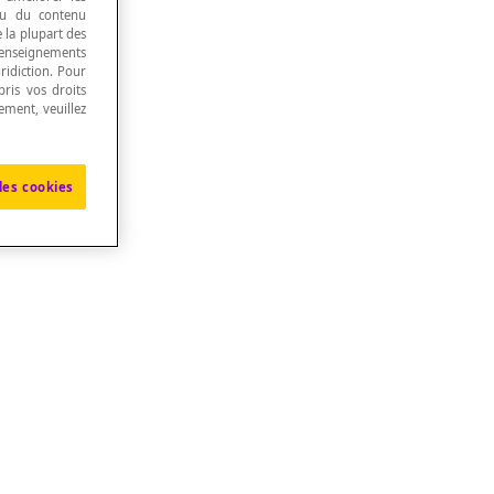
 ou du contenu
e la plupart des
renseignements
ridiction. Pour
ris vos droits
ement, veuillez
les cookies