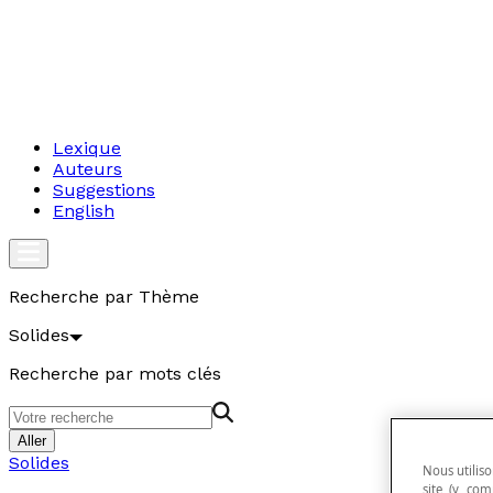
Lexique
Auteurs
Suggestions
English
Recherche par Thème
Solides
Recherche par mots clés
Aller
Solides
Nous utiliso
site (y com