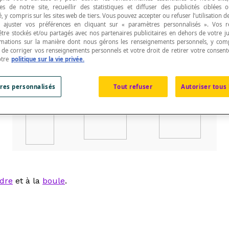
s de notre site, recueillir des statistiques et diffuser des publicités ciblées
, y compris sur les sites web de tiers. Vous pouvez accepter ou refuser l’utilisation d
 ajuster vos préférences en cliquant sur « paramètres personnalisés ». Vos 
être stockés et/ou partagés avec nos partenaires publicitaires en dehors de votre ju
rmations sur la manière dont nous gérons les renseignements personnels, y comp
t de corriger vos renseignements personnels et votre droit de retirer votre consent
ndre de révolution
et à la
boule
.
otre
politique sur la vie privée.
Cône
Cylindre
Boule
res personnalisés
Tout refuser
Autoriser tous 
ndre
et à la
boule
.