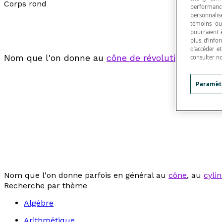
Corps rond
performance
personnalisé
témoins ou
pourraient 
plus d’info
d’accéder e
Nom que l'on donne au
cône de révolution
, au
cyli
consulter n
Paramèt
Nom que l'on donne parfois en général au
cône
, au
cyli
Recherche par thème
Algèbre
Arithmétique