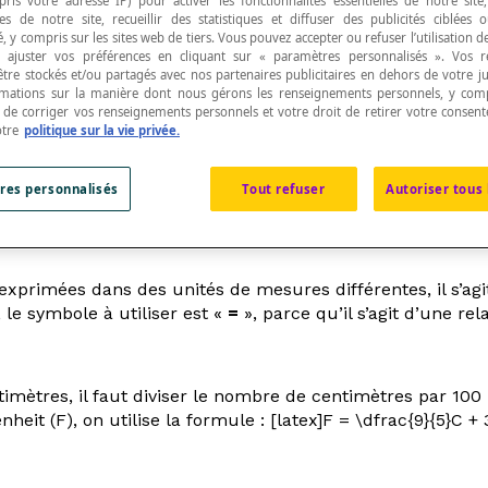
pris votre adresse IP) pour activer les fonctionnalités essentielles de notre site
s de notre site, recueillir des statistiques et diffuser des publicités ciblées
, y compris sur les sites web de tiers. Vous pouvez accepter ou refuser l’utilisation d
 ajuster vos préférences en cliquant sur « paramètres personnalisés ». Vos 
être stockés et/ou partagés avec nos partenaires publicitaires en dehors de votre ju
rmations sur la manière dont nous gérons les renseignements personnels, y comp
t de corriger vos renseignements personnels et votre droit de retirer votre consent
tent de connaitre les équivalences entre plusieurs
otre
politique sur la vie privée.
res personnalisés
Tout refuser
Autoriser tous 
s exprimées dans des unités de mesures différentes, il s’ag
 le symbole à utiliser est «
=
», parce qu’il s’agit d’une rel
ètres, il faut diviser le nombre de centimètres par 100 :
nheit (
F
), on utilise la formule : [latex]F = \dfrac{9}{5}C + 