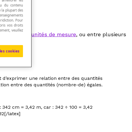
, améliorer les
 ou du contenu
e la plupart des
renseignements
ridiction. Pour
ris vos droits
ement, veuillez
 systèmes d'
unités de mesure
, ou entre plusieurs
les cookies
it d’exprimer une relation entre des quantités
ation entre des quantités (
nombre-de
) égales.
 342 cm = 3,42 m, car : 342 ÷ 100 = 3,42
32[/latex]