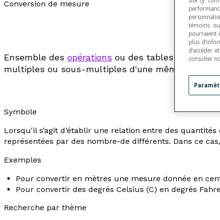
site (y com
Conversion de mesure
performance
personnalisé
témoins ou
pourraient 
plus d’info
d’accéder e
Ensemble des
opérations
ou des tables qui permet
consulter n
multiples ou sous-multiples d'une même unité.
Paramèt
Symbole
Lorsqu'il s’agit d’établir une relation entre des quantité
représentées par des
nombre-de
différents. Dans ce cas,
Exemples
Pour convertir en mètres une mesure donnée en centim
Pour convertir des degrés Celsius (
C
) en degrés Fahre
Recherche par thème