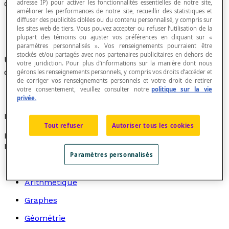
adresse IP) pour activer les fonctionnalités essentielles de notre site,
Centimètre cube
améliorer les performances de notre site, recueillir des statistiques et
diffuser des publicités ciblées ou du contenu personnalisé, y compris sur
les sites web de tiers. Vous pouvez accepter ou refuser l’utilisation de la
plupart des témoins ou ajuster vos préférences en cliquant sur «
paramètres personnalisés ». Vos renseignements pourraient être
stockés et/ou partagés avec nos partenaires publicitaires en dehors de
Unité de
volume
égale à la mesure de l'espace
votre juridiction. Pour plus d’informations sur la manière dont nous
occupé par un
cube
de 1 cm par 1 cm par 1 cm.
gérons les renseignements personnels, y compris vos droits d’accéder et
de corriger vos renseignements personnels et votre droit de retirer
votre consentement, veuillez consulter notre
politique sur la vie
privée.
Notation
Tout refuser
Autoriser tous les cookies
L'abréviation pour le « centimètre cube » est « cm³ ».
Recherche par thème
Paramètres personnalisés
Algèbre
Arithmétique
Graphes
Géométrie