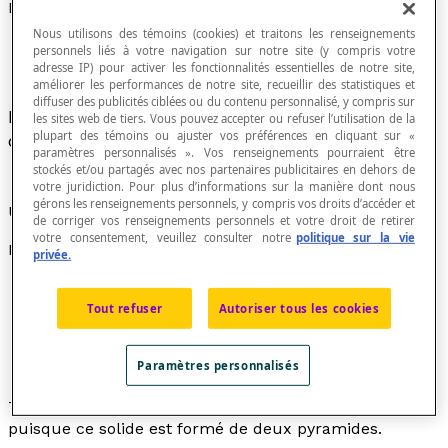
Bipyramide
Nous utilisons des témoins (cookies) et traitons les renseignements
personnels liés à votre navigation sur notre site (y compris votre
adresse IP) pour activer les fonctionnalités essentielles de notre site,
améliorer les performances de notre site, recueillir des statistiques et
diffuser des publicités ciblées ou du contenu personnalisé, y compris sur
Polyèdre obtenu en accolant base contre base
les sites web de tiers. Vous pouvez accepter ou refuser l’utilisation de la
plupart des témoins ou ajuster vos préférences en cliquant sur «
deux
pyramides
régulières isométriques.
paramètres personnalisés ». Vos renseignements pourraient être
stockés et/ou partagés avec nos partenaires publicitaires en dehors de
votre juridiction. Pour plus d’informations sur la manière dont nous
gérons les renseignements personnels, y compris vos droits d’accéder et
Une bipyramide est aussi appelée un
diamant
.
de corriger vos renseignements personnels et votre droit de retirer
votre consentement, veuillez consulter notre
politique sur la vie
L'
octaèdre
régulier est la seule bipyramide régulière.
privée.
Tout refuser
Autoriser tous les cookies
Paramètres personnalisés
Toutes les faces d'une bipyramide sont des
triangles
,
puisque ce solide est formé de deux pyramides.