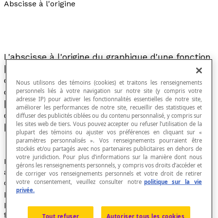
Abscisse à l'origine
L'abscisse à l'origine du graphique d'une fonction
[latex] f[/latex] représentée dans un plan
cartésien est le nom donné à l'abscisse de
Nous utilisons des témoins (cookies) et traitons les renseignements
chacun des points de rencontre du graphique de
personnels liés à votre navigation sur notre site (y compris votre
adresse IP) pour activer les fonctionnalités essentielles de notre site,
[latex] f[/latex] avec l'
axe des abscisses
, soit le
améliorer les performances de notre site, recueillir des statistiques et
ou les points du graphique pour lesquels
diffuser des publicités ciblées ou du contenu personnalisé, y compris sur
les sites web de tiers. Vous pouvez accepter ou refuser l’utilisation de la
[latex]f(x) = 0[/latex].
plupart des témoins ou ajuster vos préférences en cliquant sur «
paramètres personnalisés ». Vos renseignements pourraient être
stockés et/ou partagés avec nos partenaires publicitaires en dehors de
votre juridiction. Pour plus d’informations sur la manière dont nous
L'expression «
abscisse à l'origine
» désigne parfois
gérons les renseignements personnels, y compris vos droits d’accéder et
aussi chacun des points du graphique d'une fonction
de corriger vos renseignements personnels et votre droit de retirer
votre consentement, veuillez consulter notre
politique sur la vie
où celui-ci coupe l'axe des abscisses. Il s'agit des
privée.
points dont l'abscisse est zéro. Les abscisses de ces
points s'appellent aussi les
zéros de la fonction
[latex]
f[/latex].
Tout refuser
Autoriser tous les cookies