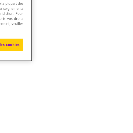
e la plupart des
renseignements
ridiction. Pour
ris vos droits
ement, veuillez
les cookies