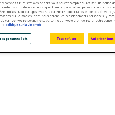
, y compris sur les sites web de tiers. Vous pouvez accepter ou refuser l’utilisation d
 ajuster vos préférences en cliquant sur « paramètres personnalisés ». Vos 
être stockés et/ou partagés avec nos partenaires publicitaires en dehors de votre ju
rmations sur la manière dont nous gérons les renseignements personnels, y comp
t de corriger vos renseignements personnels et votre droit de retirer votre consent
otre
politique sur la vie privée.
e leur sens et leur grandeur.
res personnalisés
Tout refuser
Autoriser tous 