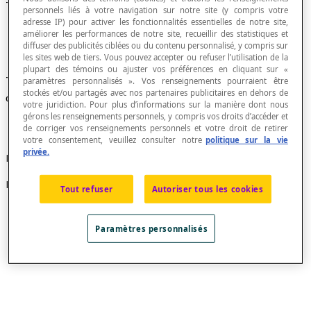
Triangle médian à un autre triangle
personnels liés à votre navigation sur notre site (y compris votre
adresse IP) pour activer les fonctionnalités essentielles de notre site,
améliorer les performances de notre site, recueillir des statistiques et
diffuser des publicités ciblées ou du contenu personnalisé, y compris sur
les sites web de tiers. Vous pouvez accepter ou refuser l’utilisation de la
plupart des témoins ou ajuster vos préférences en cliquant sur «
Triangle qui a pour sommets les milieux des
paramètres personnalisés ». Vos renseignements pourraient être
stockés et/ou partagés avec nos partenaires publicitaires en dehors de
côtés d'un autre triangle.
votre juridiction. Pour plus d’informations sur la manière dont nous
gérons les renseignements personnels, y compris vos droits d’accéder et
de corriger vos renseignements personnels et votre droit de retirer
votre consentement, veuillez consulter notre
politique sur la vie
privée.
Exemple
Le triangle MNP est médian au triangle ABC :
Tout refuser
Autoriser tous les cookies
Paramètres personnalisés