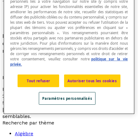
personnels liés à votre navigation sur notre site (y compris votre
Termes semblables
adresse IP) pour activer les fonctionnalités essentielles de notre site,
améliorer les performances de notre site, recueillir des statistiques et
diffuser des publicités ciblées ou du contenu personnalisé, y compris sur
les sites web de tiers. Vous pouvez accepter ou refuser l’utilisation de la
plupart des témoins ou ajuster vos préférences en cliquant sur «
paramètres personnalisés ». Vos renseignements pourraient être
Dans une
expression algébrique
, termes qui ne
stockés et/ou partagés avec nos partenaires publicitaires en dehors de
diffèrent entre eux que par leurs coefficients
votre juridiction. Pour plus d’informations sur la manière dont nous
gérons les renseignements personnels, y compris vos droits d’accéder et
numériques.
de corriger vos renseignements personnels et votre droit de retirer
votre consentement, veuillez consulter notre
politique sur la vie
privée.
Exemple
Tout refuser
Autoriser tous les cookies
Dans l'expression algébrique « 4[latex]xy^{2}[/latex] –
2[latex]x^{2}y[/latex] + 3[latex]x^{2}y^{2}[/latex] –
Paramètres personnalisés
5[latex]xy^{2}[/latex] », les termes 4[latex]xy^{2}
[/latex] et –5[latex]xy^{2}[/latex] sont des termes
semblables.
Recherche par thème
Algèbre