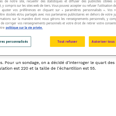
s de notre site, recueillir des statistiques et diffuser des publicités ciblées
, y compris sur les sites web de tiers. Vous pouvez accepter ou refuser l’utilisation d
 ajuster vos préférences en cliquant sur « paramètres personnalisés ». Vos 
être stockés et/ou partagés avec nos partenaires publicitaires en dehors de votre ju
rmations sur la manière dont nous gérons les renseignements personnels, y comp
t de corriger vos renseignements personnels et votre droit de retirer votre consent
otre
politique sur la vie privée.
n
qui fait l'objet d'une étude statistique.
res personnalisés
Tout refuser
Autoriser tous 
ons. Pour un sondage, on a décidé d'interroger le quart des
lation est 220 et la taille de l'échantillon est 55.