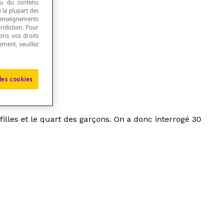
 ou du contenu
e la plupart des
renseignements
ridiction. Pour
ris vos droits
ement, veuillez
les cookies
 filles et le quart des garçons. On a donc interrogé 30