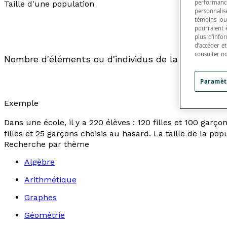
performance
Taille d'une population
personnalisé
témoins ou
pourraient 
plus d’info
d’accéder e
consulter n
Nombre d'éléments ou d'individus de la
populatio
Paramèt
Exemple
Dans une école, il y a 220 élèves : 120 filles et 100 garç
filles et 25 garçons choisis au hasard. La taille de la popu
Recherche par thème
Algèbre
Arithmétique
Graphes
Géométrie