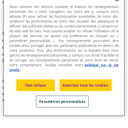
Système de repérage polaire
Nous utilisons des témoins (cookies) et traitons les renseignements
personnels liés à votre navigation sur notre site (y compris votre
adresse IP) pour activer les fonctionnalités essentielles de notre site,
améliorer les performances de notre site, recueillir des statistiques et
diffuser des publicités ciblées ou du contenu personnalisé, y compris sur
les sites web de tiers. Vous pouvez accepter ou refuser l’utilisation de la
Dans un plan géométrique, système de repérage
plupart des témoins ou ajuster vos préférences en cliquant sur «
dans lequel un point P est identifié à l'aide de
paramètres personnalisés ». Vos renseignements pourraient être
stockés et/ou partagés avec nos partenaires publicitaires en dehors de
coordonnées formées d’un couple (
r
,
θ
), où
r
votre juridiction. Pour plus d’informations sur la manière dont nous
désigne la distance de l’origine au point
P
et
θ
gérons les renseignements personnels, y compris vos droits d’accéder et
l’
angle de rotation
.
de corriger vos renseignements personnels et votre droit de retirer
votre consentement, veuillez consulter notre
politique sur la vie
privée.
Les coordonnées (
r
,
θ
) d'un point P sont appelées
Tout refuser
Autoriser tous les cookies
respectivement la
coordonnée radiale
et la
coordonnée angulaire
de P dans le système de
repérage polaire.
Paramètres personnalisés