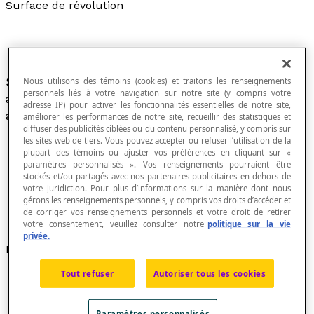
Surface de révolution
Surface engendrée par la rotation d'une courbe,
Nous utilisons des témoins (cookies) et traitons les renseignements
personnels liés à votre navigation sur notre site (y compris votre
appelée
génératrice
, autour d'une droite fixe
adresse IP) pour activer les fonctionnalités essentielles de notre site,
appelée l'
axe de révolution
de la surface.
améliorer les performances de notre site, recueillir des statistiques et
diffuser des publicités ciblées ou du contenu personnalisé, y compris sur
les sites web de tiers. Vous pouvez accepter ou refuser l’utilisation de la
plupart des témoins ou ajuster vos préférences en cliquant sur «
paramètres personnalisés ». Vos renseignements pourraient être
Un
cône de révolution
est un cône droit à base
stockés et/ou partagés avec nos partenaires publicitaires en dehors de
votre juridiction. Pour plus d’informations sur la manière dont nous
discoïdale.
gérons les renseignements personnels, y compris vos droits d’accéder et
Un
cylindre de révolution
est un cylindre droit à
de corriger vos renseignements personnels et votre droit de retirer
base discoïdale.
votre consentement, veuillez consulter notre
politique sur la vie
privée.
Exemples
Tout refuser
Autoriser tous les cookies
Un cône de révolution est une surface de révolution
dont une génératrice est une droite coupant l'axe
de révolution en un point appelé l'apex du cône.
Paramètres personnalisés