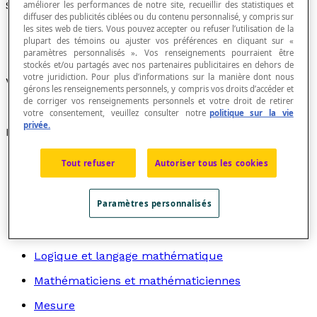
Solide de Platon
améliorer les performances de notre site, recueillir des statistiques et
diffuser des publicités ciblées ou du contenu personnalisé, y compris sur
les sites web de tiers. Vous pouvez accepter ou refuser l’utilisation de la
plupart des témoins ou ajuster vos préférences en cliquant sur «
paramètres personnalisés ». Vos renseignements pourraient être
stockés et/ou partagés avec nos partenaires publicitaires en dehors de
votre juridiction. Pour plus d’informations sur la manière dont nous
Voir «
solide platonicien
».
gérons les renseignements personnels, y compris vos droits d’accéder et
de corriger vos renseignements personnels et votre droit de retirer
votre consentement, veuillez consulter notre
politique sur la vie
privée.
Recherche par thème
Algèbre
Tout refuser
Autoriser tous les cookies
Arithmétique
Paramètres personnalisés
Graphes
Géométrie
Logique et langage mathématique
Mathématiciens et mathématiciennes
Mesure