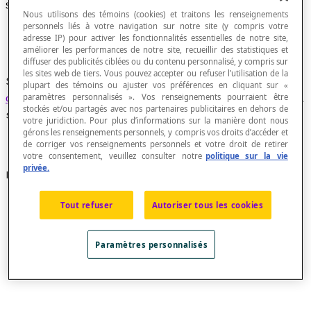
Solide convexe
Nous utilisons des témoins (cookies) et traitons les renseignements
personnels liés à votre navigation sur notre site (y compris votre
adresse IP) pour activer les fonctionnalités essentielles de notre site,
améliorer les performances de notre site, recueillir des statistiques et
diffuser des publicités ciblées ou du contenu personnalisé, y compris sur
les sites web de tiers. Vous pouvez accepter ou refuser l’utilisation de la
Solide dans lequel tous les points d'un
segment
plupart des témoins ou ajuster vos préférences en cliquant sur «
de droite
qui joint deux points quelconques de sa
paramètres personnalisés ». Vos renseignements pourraient être
stockés et/ou partagés avec nos partenaires publicitaires en dehors de
surface appartiennent aussi au solide.
votre juridiction. Pour plus d’informations sur la manière dont nous
gérons les renseignements personnels, y compris vos droits d’accéder et
de corriger vos renseignements personnels et votre droit de retirer
votre consentement, veuillez consulter notre
politique sur la vie
privée.
Exemple
Tout refuser
Autoriser tous les cookies
Paramètres personnalisés