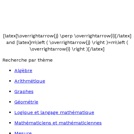
[latex]\overrightarrow{j} \perp \overrightarrow{i}[/latex]
and [latex]m\left ( \overrightarrow{j} \right )=m\left (
\overrightarrow{i} \right )[/latex]
Recherche par thème
Algèbre
Arithmétique
Graphes
Géométrie
Logique et langage mathématique
Mathématiciens et mathématiciennes
Mesure