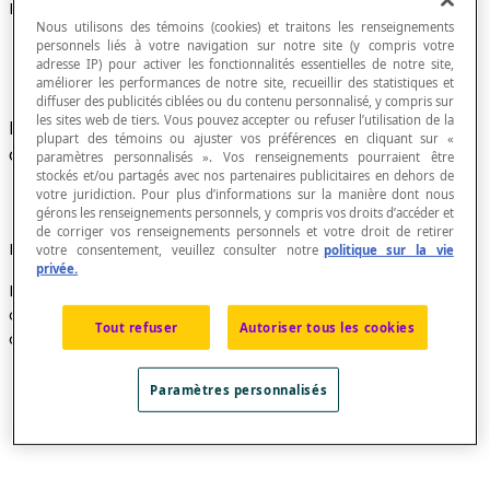
Repère normé
Nous utilisons des témoins (cookies) et traitons les renseignements
personnels liés à votre navigation sur notre site (y compris votre
adresse IP) pour activer les fonctionnalités essentielles de notre site,
améliorer les performances de notre site, recueillir des statistiques et
diffuser des publicités ciblées ou du contenu personnalisé, y compris sur
les sites web de tiers. Vous pouvez accepter ou refuser l’utilisation de la
Repère dans lequel les
vecteurs
de la base sont
plupart des témoins ou ajuster vos préférences en cliquant sur «
de même mesure.
paramètres personnalisés ». Vos renseignements pourraient être
stockés et/ou partagés avec nos partenaires publicitaires en dehors de
votre juridiction. Pour plus d’informations sur la manière dont nous
gérons les renseignements personnels, y compris vos droits d’accéder et
de corriger vos renseignements personnels et votre droit de retirer
Exemple
votre consentement, veuillez consulter notre
politique sur la vie
privée.
Dans un tel cas, le repère peut aussi être orthogonal; si
c’est le cas, on dira que le repère est
orthonormé
,
Tout refuser
Autoriser tous les cookies
comme dans l’exemple qui suit :
Paramètres personnalisés