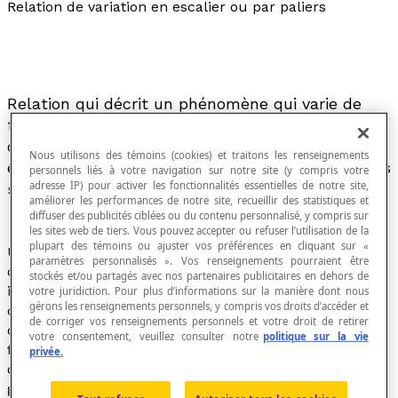
Relation de variation en escalier ou par paliers
Relation qui décrit un phénomène qui varie de
façon constante par morceaux. Il s'agit donc
d'une combinaison de
relations de variation nulle
Nous utilisons des témoins (cookies) et traitons les renseignements
et d'une relation qui caractérise les créneaux (les
personnels liés à votre navigation sur notre site (y compris votre
adresse IP) pour activer les fonctionnalités essentielles de notre site,
sauts entre les paliers).
améliorer les performances de notre site, recueillir des statistiques et
diffuser des publicités ciblées ou du contenu personnalisé, y compris sur
les sites web de tiers. Vous pouvez accepter ou refuser l’utilisation de la
plupart des témoins ou ajuster vos préférences en cliquant sur «
Une fonction en escalier est une fonction qui est
paramètres personnalisés ». Vos renseignements pourraient être
constante sur des intervalles de la variable
stockés et/ou partagés avec nos partenaires publicitaires en dehors de
indépendante et qui change brusquement pour
votre juridiction. Pour plus d’informations sur la manière dont nous
gérons les renseignements personnels, y compris vos droits d’accéder et
certaines valeurs de cette variable indépendante. Ces
de corriger vos renseignements personnels et votre droit de retirer
dernières sont appelées les
valeurs critiques
de la
votre consentement, veuillez consulter notre
politique sur la vie
fonction. Une fonction en escalier est une fonction
privée.
discontinue, puisqu'on ne peut pas en tracer le
graphique sans lever le crayon.