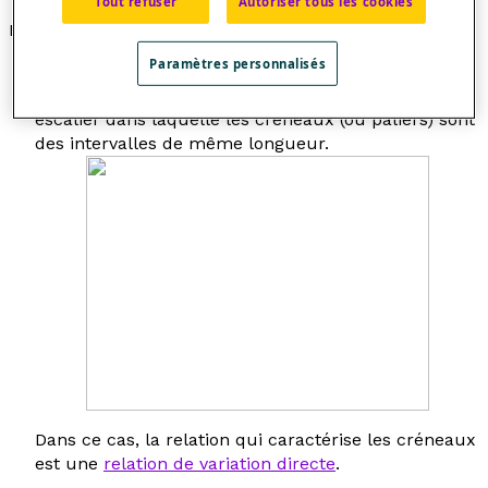
Tout refuser
Autoriser tous les cookies
Exemples
Paramètres personnalisés
La fonction
partie entière
définie par la relation
f
(
x
)
= [
x
] est un exemple de relation de variation en
escalier dans laquelle les créneaux (ou paliers) sont
des intervalles de même longueur.
Dans ce cas, la relation qui caractérise les créneaux
est une
relation de variation directe
.