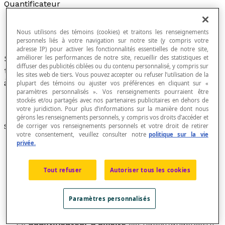
Quantificateur
Nous utilisons des témoins (cookies) et traitons les renseignements
personnels liés à votre navigation sur notre site (y compris votre
adresse IP) pour activer les fonctionnalités essentielles de notre site,
Symbole indiquant qu'une propriété s'applique à
améliorer les performances de notre site, recueillir des statistiques et
diffuser des publicités ciblées ou du contenu personnalisé, y compris sur
tous les éléments d'un ensemble ou seulement
les sites web de tiers. Vous pouvez accepter ou refuser l’utilisation de la
à certains d'entre eux.
plupart des témoins ou ajuster vos préférences en cliquant sur «
paramètres personnalisés ». Vos renseignements pourraient être
stockés et/ou partagés avec nos partenaires publicitaires en dehors de
votre juridiction. Pour plus d’informations sur la manière dont nous
gérons les renseignements personnels, y compris vos droits d’accéder et
Symboles
de corriger vos renseignements personnels et votre droit de retirer
votre consentement, veuillez consulter notre
politique sur la vie
privée.
Le
quantificateur universel
est «
[latex]\forall[/latex]
x
∈ E » qui se lit : « pour tout
x
élément de l'ensemble E » ou « quel que soit
x
Tout refuser
Autoriser tous les cookies
élément de l'ensemble E ».
Le
quantificateur existentiel
est «
Paramètres personnalisés
[latex]\exists[/latex]
x
∈ E » qui se lit : « il existe au
moins un
x
élément de l'ensemble E ».
Le
quantificateur d'unicité
est [latex]\underset{1}