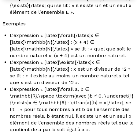
{\exists}[/latex] qui se lit : « il existe un et un seul
x
élément de l'ensemble E ».
Exemples
L'expression « [latex]\forall[/latex]
x
∈
[latex]\mathbb{N}[/latex] : (
x
+ 4) ∈
[latex]\mathbb{N}[/latex] » se lit : « quel que soit le
nombre naturel
x
, (
x
+ 4) est un nombre naturel.
L'expression « [latex]\exists[/latex]
x
∈
[latex]\mathbb{N}[/latex] :
x
est un diviseur de 12 »
se lit : « il existe au moins un nombre naturel
x
tel
que
x
est un diviseur de 12 ».
L'expression « [latex]\forall a, b ∈
\mathbb{R},\space \textrm{avec }b ≠ 0, \underset{1}
{\exists}x ∈ \mathbb{R} : \dfrac{a}{b} = x[/latex], se
lit : « pour tous nombres
a
et
b
de l'ensemble des
nombres réels,
b
étant nul, il existe un et un seul
x
élément de l'ensemble des nombres réels tel que le
quotient de
a
par
b
soit égal à
x
».