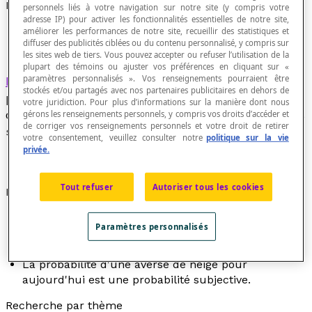
Probabilité subjective
personnels liés à votre navigation sur notre site (y compris votre
adresse IP) pour activer les fonctionnalités essentielles de notre site,
améliorer les performances de notre site, recueillir des statistiques et
diffuser des publicités ciblées ou du contenu personnalisé, y compris sur
les sites web de tiers. Vous pouvez accepter ou refuser l’utilisation de la
plupart des témoins ou ajuster vos préférences en cliquant sur «
paramètres personnalisés ». Vos renseignements pourraient être
Probabilité
estimée à partir de l'expérience
stockés et/ou partagés avec nos partenaires publicitaires en dehors de
personnelle de celui qui évalue ou d'un
votre juridiction. Pour plus d’informations sur la manière dont nous
organisme qui possède quelques renseignements
gérons les renseignements personnels, y compris vos droits d’accéder et
de corriger vos renseignements personnels et votre droit de retirer
sur l'objet de l'étude.
votre consentement, veuillez consulter notre
politique sur la vie
privée.
Tout refuser
Autoriser tous les cookies
Exemples
Le choix d'une équipe gagnante dans une
Paramètres personnalisés
compétition sportive est basé sur une probabilité
subjective.
La probabilité d'une averse de neige pour
aujourd'hui est une probabilité subjective.
Recherche par thème