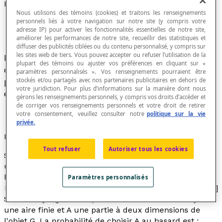
Probabilité géométrique
Nous utilisons des témoins (cookies) et traitons les renseignements
personnels liés à votre navigation sur notre site (y compris votre
adresse IP) pour activer les fonctionnalités essentielles de notre site,
améliorer les performances de notre site, recueillir des statistiques et
diffuser des publicités ciblées ou du contenu personnalisé, y compris sur
les sites web de tiers. Vous pouvez accepter ou refuser l’utilisation de la
La
probabilité
, dans un contexte géométrique ou
plupart des témoins ou ajuster vos préférences en cliquant sur «
de mesure, est le rapport entre la mesure d'une
paramètres personnalisés ». Vos renseignements pourraient être
stockés et/ou partagés avec nos partenaires publicitaires en dehors de
partie d'un objet géométrique
G
à
n
dimensions
votre juridiction. Pour plus d’informations sur la manière dont nous
et une partie
A
à
n
dimensions de
G
(la cible).
gérons les renseignements personnels, y compris vos droits d’accéder et
de corriger vos renseignements personnels et votre droit de retirer
votre consentement, veuillez consulter notre
politique sur la vie
privée.
Formule
Tout refuser
Autoriser tous les cookies
Soit un objet géométrique G à une dimension ayant
une longueur finie et A une partie à une dimension de
l'objet G
.
La probabilité de choisir A au hasard est :
Paramètres personnalisés
P(A) = [latex]\dfrac {\textrm{mA}} {\textrm{mG}}[/latex]
Soit un objet géométrique G à deux dimensions ayant
une aire finie et A une partie à deux dimensions de
l'objet G
.
La probabilité de choisir A au hasard est :