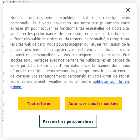
Point milieu
Nous utilisons des témoins (cookies) et traitons les renseignements
personnels liés à votre navigation sur notre site (y compris votre
adresse IP) pour activer les fonctionnalités essentielles de notre site,
améliorer les performances de notre site, recueillir des statistiques et
Dans un plan cartésien, point qui partage un
diffuser des publicités ciblées ou du contenu personnalisé, y compris sur
segment de droite
donné dans un rapport
les sites web de tiers. Vous pouvez accepter ou refuser l’utilisation de la
plupart des témoins ou ajuster vos préférences en cliquant sur «
unitaire.
paramètres personnalisés ». Vos renseignements pourraient être
stockés et/ou partagés avec nos partenaires publicitaires en dehors de
votre juridiction. Pour plus d’informations sur la manière dont nous
gérons les renseignements personnels, y compris vos droits d’accéder et
Les coordonnées d'un point milieu s'obtiennent de la
de corriger vos renseignements personnels et votre droit de retirer
même façon que le
point de partage
d'un segment.
votre consentement, veuillez consulter notre
politique sur la vie
privée.
Exemple
Tout refuser
Autoriser tous les cookies
Les coordonnées des points sont : [latex]\textrm{A}(x_1,
y_1), \textrm{P}(x, y)[/latex] et [latex]\textrm{B}(x_2,
y_2)[/latex]. Soit les points A(–2, –6) et B(6, 4).
Paramètres personnalisés