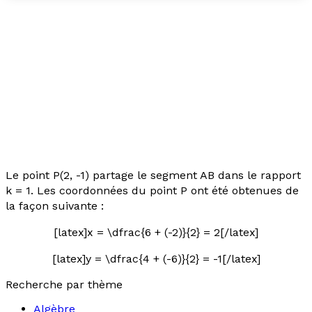
Le point P(2, -1) partage le segment AB dans le rapport
k
= 1. Les coordonnées du point P ont été obtenues de
la façon suivante :
[latex]x = \dfrac{6 + (-2)}{2} = 2[/latex]
[latex]y = \dfrac{4 + (-6)}{2} = -1[/latex]
Recherche par thème
Algèbre