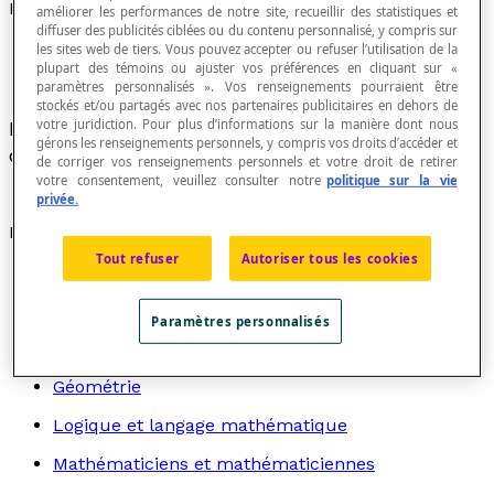
Point de repère
améliorer les performances de notre site, recueillir des statistiques et
diffuser des publicités ciblées ou du contenu personnalisé, y compris sur
les sites web de tiers. Vous pouvez accepter ou refuser l’utilisation de la
plupart des témoins ou ajuster vos préférences en cliquant sur «
paramètres personnalisés ». Vos renseignements pourraient être
stockés et/ou partagés avec nos partenaires publicitaires en dehors de
votre juridiction. Pour plus d’informations sur la manière dont nous
Donnée connue qui nous permet d'estimer une
gérons les renseignements personnels, y compris vos droits d’accéder et
quantité inconnue.
de corriger vos renseignements personnels et votre droit de retirer
votre consentement, veuillez consulter notre
politique sur la vie
privée.
Recherche par thème
Tout refuser
Autoriser tous les cookies
Algèbre
Arithmétique
Paramètres personnalisés
Graphes
Géométrie
Logique et langage mathématique
Mathématiciens et mathématiciennes