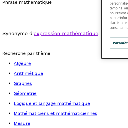
Phrase mathématique
personnalisé
témoins ou
pourraient 
plus d’info
d’accéder e
consulter n
Synonyme d'
expression mathématique
.
Paramèt
Recherche par thème
Algèbre
Arithmétique
Graphes
Géométrie
Logique et langage mathématique
Mathématiciens et mathématiciennes
Mesure