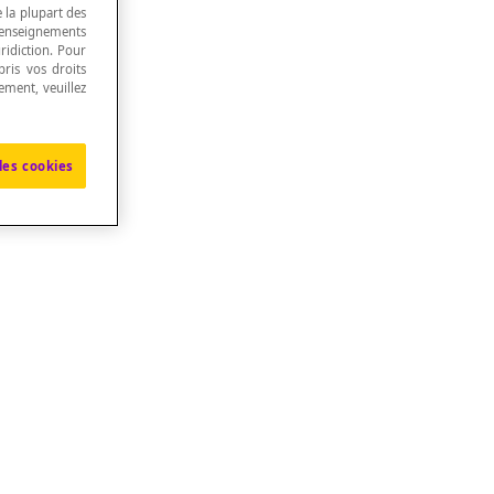
e la plupart des
renseignements
ridiction. Pour
ris vos droits
ement, veuillez
les cookies